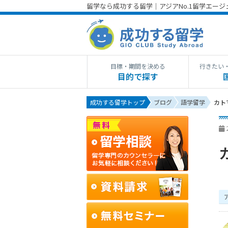
留学なら成功する留学｜アジアNo.1留学エー
目標・期間を決める
行きたい
目的で探す
成功する留学トップ
ブログ
語学留学
カト