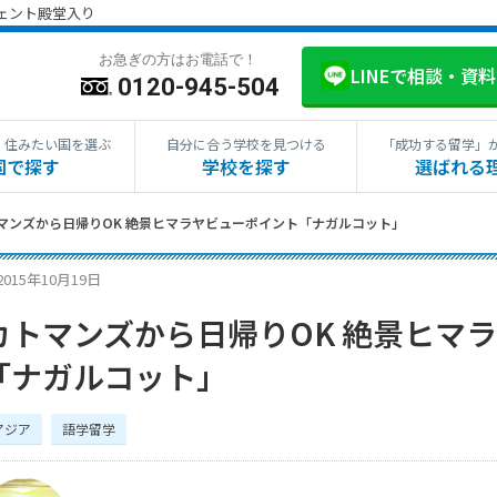
ジェント殿堂入り
お急ぎの方はお電話で！
LINEで相談・資
0120-945-504
・住みたい国を選ぶ
自分に合う学校を見つける
「成功する留学」
国で探す
学校を探す
選ばれる
マンズから日帰りOK 絶景ヒマラヤビューポイント「ナガルコット」
2015年10月19日
カトマンズから日帰りOK 絶景ヒマ
「ナガルコット」
アジア
語学留学