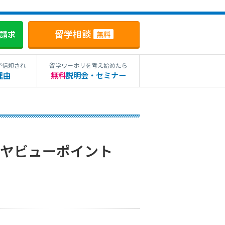
留学相談
料請求
無料
が信頼され
留学ワーホリを考え始めたら
理由
無料
説明会・セミナー
ラヤビューポイント