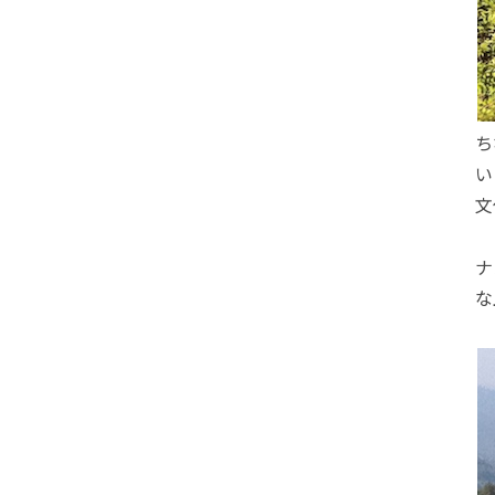
ち
い
文
ナ
な