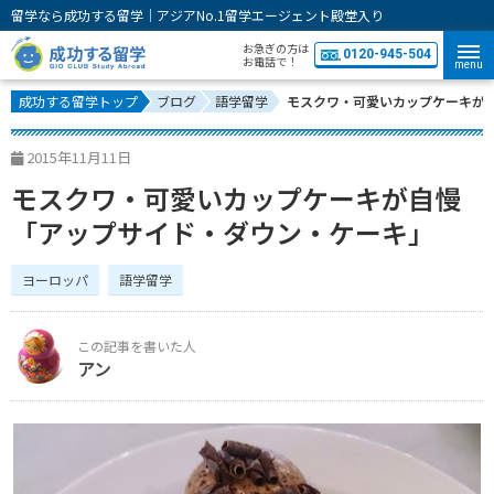
留学なら成功する留学｜アジアNo.1留学エージェント殿堂入り
お急ぎの方は
0120-945-504
お電話で！
menu
成功する留学トップ
ブログ
語学留学
モスクワ・可愛いカップケーキが
2015年11月11日
モスクワ・可愛いカップケーキが自慢
「アップサイド・ダウン・ケーキ」
ヨーロッパ
語学留学
アン