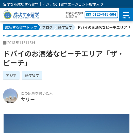
留学なら成功する留学｜アジアNo.1留学エージェント殿堂入り
お急ぎの方は
0120-945-504
お電話で！
menu
成功する留学トップ
ブログ
語学留学
ドバイのお洒落なビーチエリア「
2015年11月18日
ドバイのお洒落なビーチエリア「ザ・
ビーチ」
アジア
語学留学
サリー