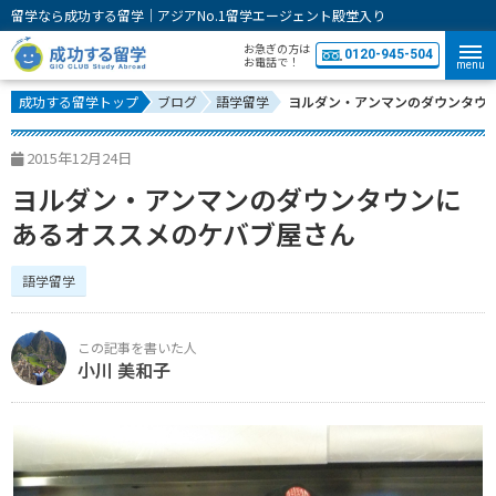
留学なら成功する留学｜アジアNo.1留学エージェント殿堂入り
お急ぎの方は
0120-945-504
お電話で！
menu
成功する留学トップ
ブログ
語学留学
ヨルダン・アンマンのダウンタウ
2015年12月24日
ヨルダン・アンマンのダウンタウンに
あるオススメのケバブ屋さん
語学留学
小川 美和子