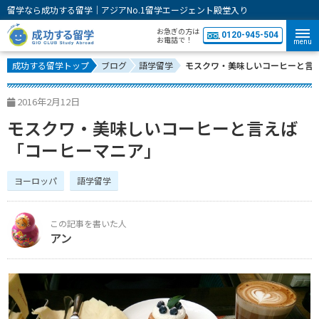
留学なら成功する留学｜アジアNo.1留学エージェント殿堂入り
お急ぎの方は
0120-945-504
お電話で！
menu
成功する留学トップ
ブログ
語学留学
モスクワ・美味しいコーヒーと言
2016年2月12日
モスクワ・美味しいコーヒーと言えば
「コーヒーマニア」
ヨーロッパ
語学留学
アン