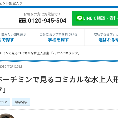
ジェント殿堂入り
お急ぎの方はお電話で！
LINEで相談・資
0120-945-504
・住みたい国を選ぶ
自分に合う学校を見つける
「成功する留学」
国で探す
学校を探す
選ばれる
チミンで見るコミカルな水上人形劇「ムアゾイオヌック」
2016年2月15日
ホーチミンで見るコミカルな水上人
ク」
アジア
語学留学