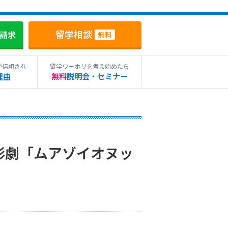
留学相談
料請求
無料
が信頼され
留学ワーホリを考え始めたら
理由
無料
説明会・セミナー
形劇「ムアゾイオヌッ