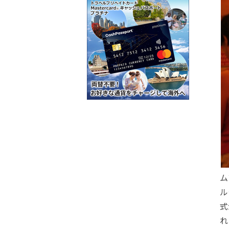
ム
ル
式
れ