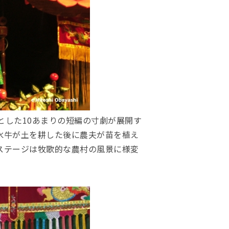
とした10あまりの短編の寸劇が展開す
水牛が土を耕した後に農夫が苗を植え
ステージは牧歌的な農村の風景に様変