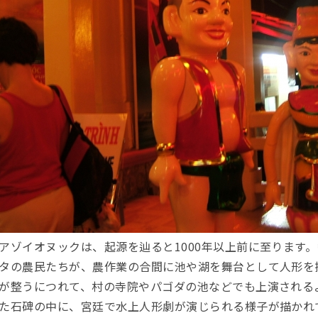
アゾイオヌックは、起源を辿ると1000年以上前に至ります
タの農民たちが、農作業の合間に池や湖を舞台として人形を
が整うにつれて、村の寺院やパゴダの池などでも上演されるよ
た石碑の中に、宮廷で水上人形劇が演じられる様子が描かれ