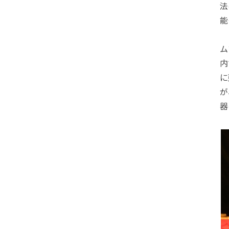
法
能
ム
内
に
が
器