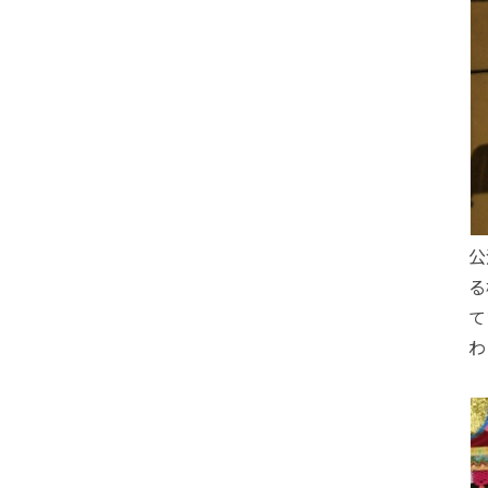
公
る
て
わ