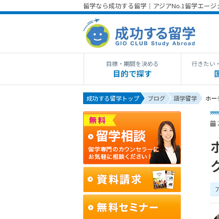
留学なら成功する留学｜アジアNo.1留学エー
目標・期間を決める
行きたい
目的で探す
成功する留学トップ
ブログ
語学留学
ホー