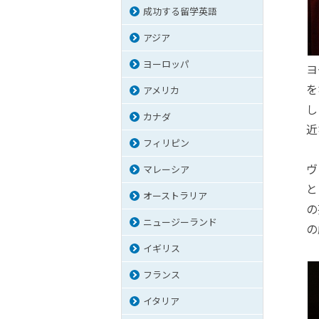
成功する留学英語
アジア
ヨーロッパ
ヨ
を
アメリカ
し
カナダ
近
フィリピン
ヴ
マレーシア
と
オーストラリア
の
ニュージーランド
の
イギリス
フランス
イタリア