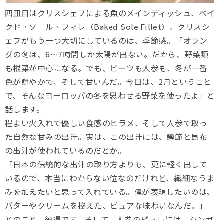
四皿目はクリスシェフによる魚のメインディッシュ、ベイ
クド・ソール・フィレ（Baked Sole Fillet）。クリスシ
ェフがもう一つ大切にしているのは、季節感。「オラン
ダの冬は、6〜7時間しか太陽が出ない。だから、野菜類
も根菜が中心になる。でも、ビーツも人参も、冬が一番
色が鮮やかで、そして甘いんだ。今回は、2月ということ
で、そんなヨーロッパの冬を思わせる野菜を使ったよ」と
話します。
程よい火入れで優しい食感のヒラメ、そして人参で取っ
た自然な甘みの出汁。実は、この出汁には、鰹節と昆布
の出汁が使われているのだとか。
「日本の伝統的な出汁の取り方よりも、更に軽く出して
いるので、本当にわからない位なのだけれど、繊細なうま
みを加えたいと思って入れている。僕が表現したいのは、
バターやクリームを控えた、ピュアな味わいなんだ。」
とのこと、納得です。そして、人参のピュレには、シンガ