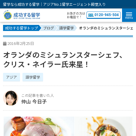
留学なら成功する留学｜アジアNo.1留学エージェント殿堂入り
お急ぎの方は
0120-945-504
お電話で！
menu
成功する留学トップ
ブログ
語学留学
オランダのミシュランスターシェ
2016年2月25日
オランダのミシュランスターシェフ、
クリス・ネイラー氏来星！
アジア
語学留学
仲山 今日子