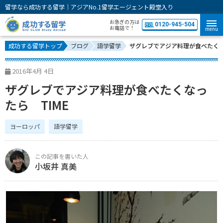
留学なら成功する留学｜アジアNo.1留学エージェント殿堂入り
お急ぎの方は
0120-945-504
お電話で！
menu
成功する留学トップ
ブログ
語学留学
ザグレブでアジア料理が食べたくな
2016年4月 4日
ザグレブでアジア料理が食べたくなっ
たら TIME
ヨーロッパ
語学留学
小坂井 真美