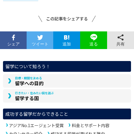
この記事をシェアする
シェア
ツイート
追加
共有
送る
留学について知ろう！
目標・期間を決める
留学への目的
行きたい・住みたい国を選ぶ
留学する国
成功する留学だからできること
アジアNo.1エージェント受賞
料金とサポート内容
カウンセラー紹介
成功する留学が選ばれる理由