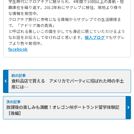
学生時代にクロアチアに魅せられ、4年間で10回以上の渡航・短
期滞在を繰り返す。2012年秋にザグレブに移住、現地より様々
な情報を発信中。
クロアチア旅行に参考になる情報からザグレブでの生活模様ま
で、「アドリア海の真珠」
と呼ばれる美しいこの国を少しでも身近に感じていただけるよう
なお話をお伝えしてゆければと思います。
個人ブログ
でもザグレ
ブより色々発信中。
facebook
食料品店で買える アメリカでパーティに招ばれた時の手土
産には…
放課後の楽しみも満載！オレゴン州ポートランド留学体験記
【後編】