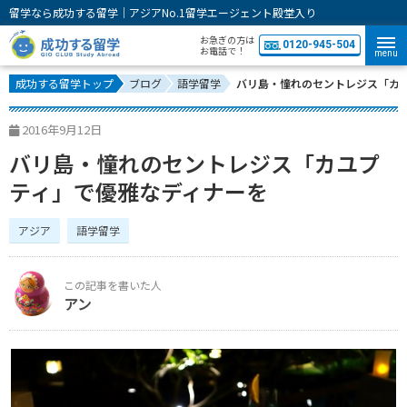
留学なら成功する留学｜アジアNo.1留学エージェント殿堂入り
お急ぎの方は
0120-945-504
お電話で！
menu
成功する留学トップ
ブログ
語学留学
バリ島・憧れのセントレジス「カ
2016年9月12日
バリ島・憧れのセントレジス「カユプ
ティ」で優雅なディナーを
アジア
語学留学
アン