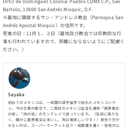
Ortiz de Domínguez Colonia: Pueblo CDMX C.P., San
Bartolo, 13600 San Andrés Mixquic, D.F.
※墓地に隣接するサン・アンドレス教会（Parroquia San
Andrés Apostal Mixquic）の住所です。
死者の日：11月１、２日（墓地及び教会では宗教的な行
事も行われていますので、邪魔にならないようにご配慮く
ださい。）
Sayaka
初めてのメキシコは、一年間の語学留学で訪れたメキシコシテ
ィ。今は仕事の都合で、二度目のメキシコ生活を通称「美男美女
の街」「肉の街」のモンテレイで送っています。（名前に偽りな
く、確かに美男美女は多いし、肉は美味しいです！）旅先で欠か
せないのは、スーパーマーケット巡り・絵葉書を書く・各地の公