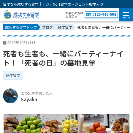
留学なら成功する留学｜アジアNo.1留学エージェント殿堂入り
お急ぎの方は
0120-945-504
お電話で！
menu
成功する留学トップ
ブログ
語学留学
死者も生者も、一緒にパーティー
2016年10月11日
死者も生者も、一緒にパーティーナイ
ト！「死者の日」の墓地見学
語学留学
Sayaka