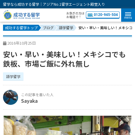
留学なら成功する留学｜アジアNo.1留学エージェント殿堂入り
お急ぎの方は
0120-945-504
お電話で！
menu
成功する留学トップ
ブログ
語学留学
安い・早い・美味しい！メキシコ
2016年10月25日
安い・早い・美味しい！メキシコでも
鉄板、市場ご飯に外れ無し
語学留学
Sayaka