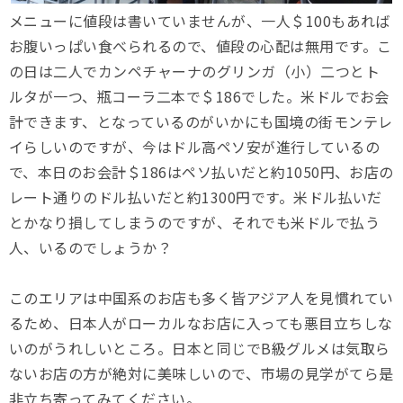
メニューに値段は書いていませんが、一人＄100もあれば
お腹いっぱい食べられるので、値段の心配は無用です。こ
の日は二人でカンペチャーナのグリンガ（小）二つとト
ルタが一つ、瓶コーラ二本で＄186でした。米ドルでお会
計できます、となっているのがいかにも国境の街モンテレ
イらしいのですが、今はドル高ペソ安が進行しているの
で、本日のお会計＄186はペソ払いだと約1050円、お店の
レート通りのドル払いだと約1300円です。米ドル払いだ
とかなり損してしまうのですが、それでも米ドルで払う
人、いるのでしょうか？
このエリアは中国系のお店も多く皆アジア人を見慣れてい
るため、日本人がローカルなお店に入っても悪目立ちしな
いのがうれしいところ。日本と同じでB級グルメは気取ら
ないお店の方が絶対に美味しいので、市場の見学がてら是
非立ち寄ってみてください。