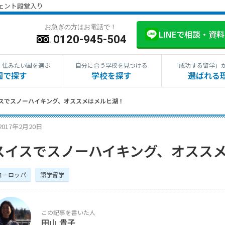
ジェント殿堂入り
お急ぎの方はお電話で！
LINEで相談・資
0120-945-504
・住みたい国を選ぶ
自分に合う学校を見つける
「成功する留学」
国で探す
学校を探す
選ばれる
スでスノーハイキング、オススメはメルヒ湖！
2017年2月20日
スイスでスノーハイキング、オスス
ヨーロッパ
語学留学
田山 貴子