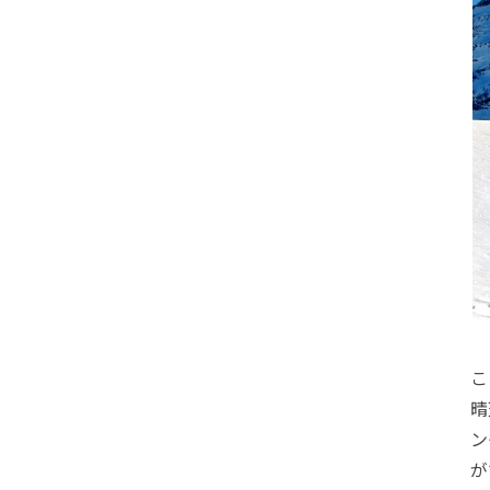
こ
晴
ン
が