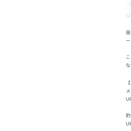
昼
ー
こ
な
【
メ
UR
釣
UR