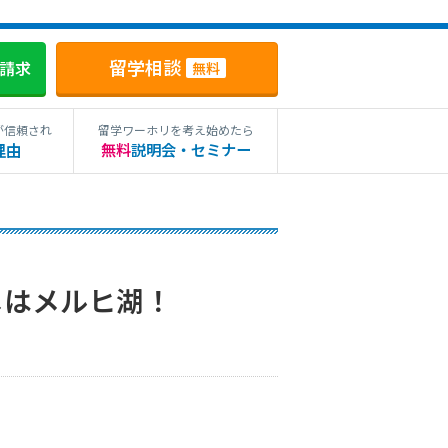
留学相談
料請求
無料
が信頼され
留学ワーホリを考え始めたら
理由
無料
説明会・セミナー
メはメルヒ湖！