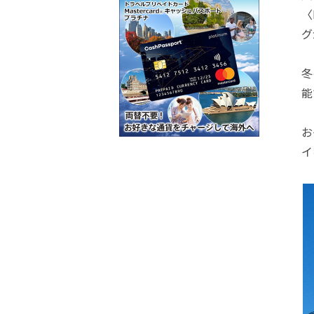
〈
グ
冬
能
お
イ