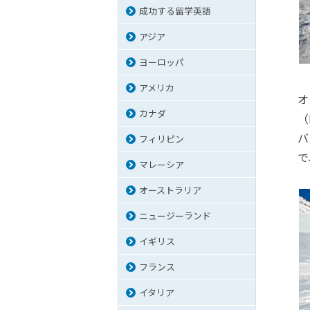
成功する留学英語
アジア
ヨーロッパ
アメリカ
オ
カナダ
（
バ
フィリピン
で
マレーシア
オーストラリア
ニュージーランド
イギリス
フランス
イタリア