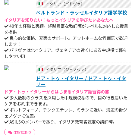
イタリア（パドヴァ）
ベルトランド・ラッセルイタリア語学学校
イタリアを知りたい！もっとイタリアを学びたいあなたへ
40年の経験と実績。経験豊富な教師陣がレベルに対応した授業
を提供
良心的な価格、充実のサポート。アットホームな雰囲気で歓迎
します！
パドヴァは北イタリア、ヴェネチアの近くにある中規模で暮ら
しやすい町
イタリア（ジェノヴァ）
ドア・トゥ・イタリー / ドア・トゥ・イタ
リー
ドア・トゥ・イタリーからはじまるイタリア語習得の旅
少人数制のクラスを採用した中規模校なので、目の行き届いた
ケアをお約束できます。
ポルトフィーノ、チンクエテッレ、ミランに近い、海辺の街ジ
ェノヴァに位置。
ASILSのメンバーであり、イタリア教育省認定の講師陣。
体験談あり