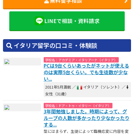
無料留学相談
LINEで相談・資料請求
イタリア留学の口コミ・体験談
学校名：アカデミア・イタリアーナ（イタリア）
PCは9台くらいあったがネットが使える
のは実際5台くらい。でも生徒数が少な
い...
2011年5月渡航 ／
イタリア（ソレント）／
女性（31歳）
学校名：ドア・トゥ・イタリー（イタリア）
3年間勉強しました。時期によって、グ
ループの人数が多かったり少なかったり
する...
型にはまらず、生徒によって臨機応変に内容を変