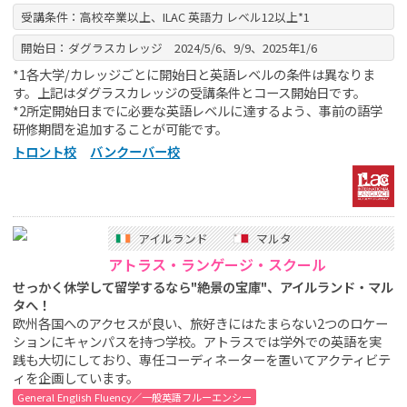
受講条件：高校卒業以上、ILAC 英語力 レベル12以上*1
開始日：ダグラスカレッジ 2024/5/6、9/9、2025年1/6
*1各大学/カレッジごとに開始日と英語レベルの条件は異なりま
す。上記はダグラスカレッジの受講条件とコース開始日です。
*2所定開始日までに必要な英語レベルに達するよう、事前の語学
研修期間を追加することが可能です。
トロント校
バンクーバー校
アイルランド
マルタ
アトラス・ランゲージ・スクール
せっかく休学して留学するなら"絶景の宝庫"、アイルランド・マル
タへ！
欧州各国へのアクセスが良い、旅好きにはたまらない2つのロケー
ションにキャンパスを持つ学校。アトラスでは学外での英語を実
践も大切にしており、専任コーディネーターを置いてアクティビテ
ィを企画しています。
General English Fluency／一般英語フルーエンシー