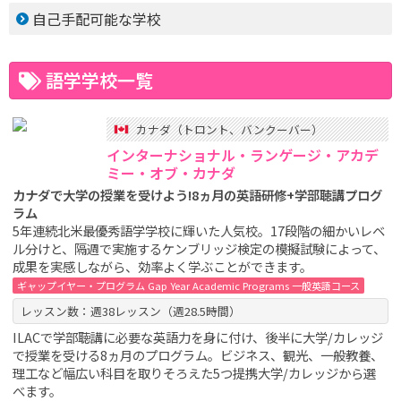
自己手配可能な学校
語学学校一覧
カナダ（トロント、バンクーバー）
インターナショナル・ランゲージ・アカデ
ミー・オブ・カナダ
カナダで大学の授業を受けよう!8ヵ月の英語研修+学部聴講プログ
ラム
5年連続北米最優秀語学学校に輝いた人気校。17段階の細かいレベ
ル分けと、隔週で実施するケンブリッジ検定の模擬試験によって、
成果を実感しながら、効率よく学ぶことができます。
ギャップイヤー・プログラム Gap Year Academic Programs 一般英語コース
レッスン数：週38レッスン（週28.5時間）
ILACで学部聴講に必要な英語力を身に付け、後半に大学/カレッジ
で授業を受ける8ヵ月のプログラム。ビジネス、観光、一般教養、
理工など幅広い科目を取りそろえた5つ提携大学/カレッジから選
べます。