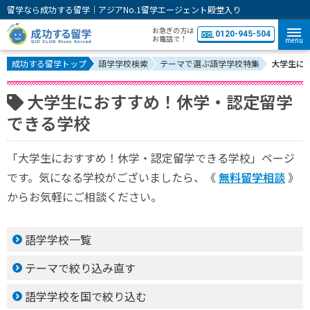
留学なら成功する留学｜アジアNo.1留学エージェント殿堂入り
お急ぎの方は
0120-945-504
お電話で！
menu
成功する留学トップ
語学学校検索
テーマで選ぶ語学学校特集
大学生に
大学生におすすめ！休学・認定留学
できる学校
「大学生におすすめ！休学・認定留学できる学校」ページ
です。気になる学校がございましたら、《
無料留学相談
》
からお気軽にご相談ください。
語学学校一覧
テーマで絞り込み直す
語学学校を国で絞り込む