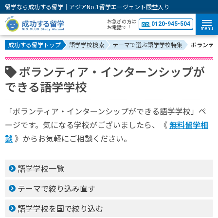
留学なら成功する留学｜アジアNo.1留学エージェント殿堂入り
お急ぎの方は
0120-945-504
お電話で！
menu
成功する留学トップ
語学学校検索
テーマで選ぶ語学学校特集
ボランテ
ボランティア・インターンシップが
できる語学学校
「ボランティア・インターンシップができる語学学校」ペ
ージです。気になる学校がございましたら、《
無料留学相
談
》からお気軽にご相談ください。
語学学校一覧
テーマで絞り込み直す
語学学校を国で絞り込む