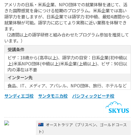
アメリカの日系・米系企業、NPO団体での就業体験を通じて、活
きた国際感覚を身につける短期のプログラム。米系企業では高い
語学力を要しますが、日系企業では語学力 初中級、最短4週間から
就業体験が可能。語学力に応じてより実務に近い業務を体験でき
ます。
（2週間以上の語学研修と組み合わせたプログラム参加を推奨して
います。）
受講条件
ビザ：18歳から(高卒以上)、語学力の目安：日系企業(初中級以
上)米系NPO団体(中級以上)米系企業(上級以上)、ビザ：90日以
内の滞在は不要
インターン先
食品、IT、メディア、アパレル、NPO団体、旅行、ホテルなど
サンディエゴ校
サンタモニカ校
パシフィックビーチ校
オーストラリア（ブリスベン、ゴールドコース
ト）