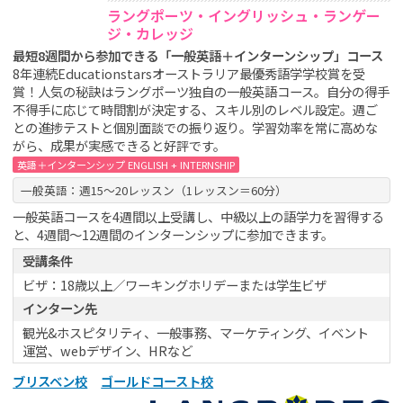
ラングポーツ・イングリッシュ・ランゲー
ジ・カレッジ
最短8週間から参加できる「一般英語＋インターンシップ」コース
8年連続Educationstarsオーストラリア最優秀語学学校賞を受
賞！人気の秘訣はラングポーツ独自の一般英語コース。自分の得手
不得手に応じて時間割が決定する、スキル別のレベル設定。週ご
との進捗テストと個別面談での振り返り。学習効率を常に高めな
がら、成果が実感できると好評です。
英語＋インターンシップ ENGLISH + INTERNSHIP
一般英語：週15～20レッスン（1レッスン＝60分）
一般英語コースを4週間以上受講し、中級以上の語学力を習得する
と、4週間～12週間のインターンシップに参加できます。
受講条件
ビザ：18歳以上／ワーキングホリデーまたは学生ビザ
インターン先
観光&ホスピタリティ、一般事務、マーケティング、イベント
運営、webデザイン、HRなど
ブリスベン校
ゴールドコースト校