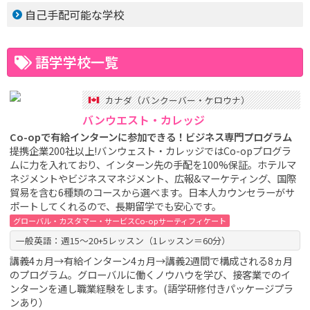
自己手配可能な学校
語学学校一覧
カナダ（バンクーバー・ケロウナ）
バンウエスト・カレッジ
Co-opで有給インターンに参加できる！ビジネス専門プログラム
提携企業200社以上!バンウェスト・カレッジではCo-opプログラ
ムに力を入れており、インターン先の手配を100%保証。ホテルマ
ネジメントやビジネスマネジメント、広報&マーケティング、国際
貿易を含む6種類のコースから選べます。日本人カウンセラーがサ
ポートしてくれるので、長期留学でも安心です。
グローバル・カスタマー・サービスCo-opサーティフィケート
一般英語：週15～20+5レッスン（1レッスン＝60分）
講義4ヵ月→有給インターン4ヵ月→講義2週間で構成される8ヵ月
のプログラム。グローバルに働くノウハウを学び、接客業でのイ
ンターンを通し職業経験をします。(語学研修付きパッケージプラ
ンあり）