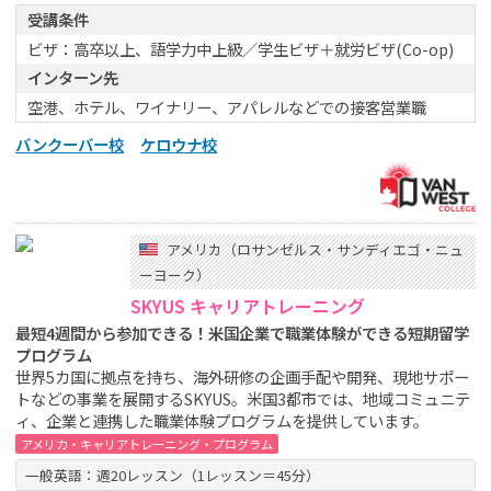
受講条件
ビザ：高卒以上、語学力中上級／学生ビザ＋就労ビザ(Co-op)
インターン先
空港、ホテル、ワイナリー、アパレルなどでの接客営業職
バンクーバー校
ケロウナ校
アメリカ（ロサンゼルス・サンディエゴ・ニュ
ーヨーク）
SKYUS キャリアトレーニング
最短4週間から参加できる！米国企業で職業体験ができる短期留学
プログラム
世界5カ国に拠点を持ち、海外研修の企画手配や開発、現地サポー
トなどの事業を展開するSKYUS。米国3都市では、地域コミュニテ
ィ、企業と連携した職業体験プログラムを提供しています。
アメリカ・キャリアトレーニング・プログラム
一般英語：週20レッスン（1レッスン＝45分）