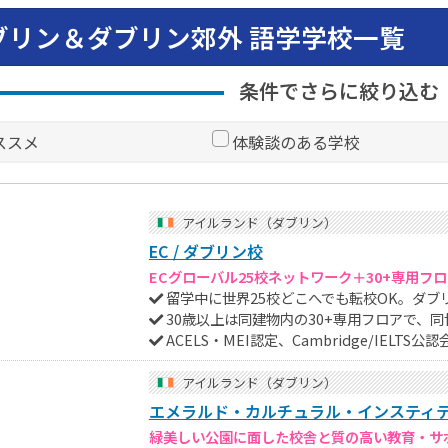
ブリン＆ダブリン郊外 語学学校一覧
条件でさらに絞り込む
ススメ
体験談のある学校
アイルランド（ダブリン）
EC / ダブリン校
ECグローバル25校ネットワーク＋30+専用フ
留学中に世界25校どこへでも転校OK。ダブ
30歳以上は同建物内の30+専用フロアで、
ACELS・MEI認定、Cambridge/IELTS公認
アイルランド（ダブリン）
エメラルド・カルチュラル・インスティテ
緑美しい公園に面した校舎と質の高い教育・サ