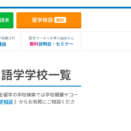
留学相談
料請求
無料
が信頼され
留学ワーホリを考え始めたら
理由
無料
説明会・セミナー
 語学学校一覧
する留学の学校検索では学校概要やコー
学相談
》からお気軽にご相談くださ