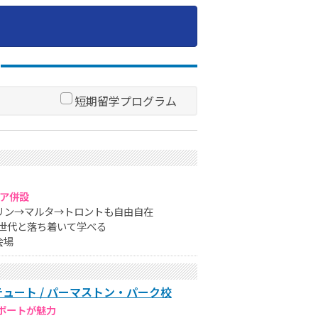
短期留学プログラム
ロア併設
リン→マルタ→トロントも自由自在
同世代と落ち着いて学べる
会場
ュート / パーマストン・パーク校
ポートが魅力