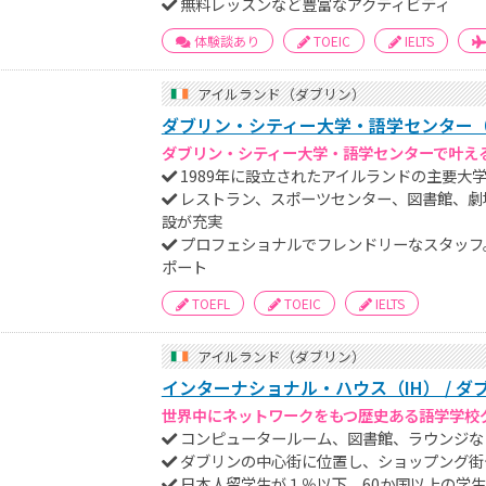
無料レッスンなど豊富なアクティビティ
体験談あり
TOEIC
IELTS
アイルランド（ダブリン）
ダブリン・シティー大学・語学センター（
ダブリン・シティー大学・語学センターで叶え
1989年に設立されたアイルランドの主要大
レストラン、スポーツセンター、図書館、劇
設が充実
プロフェショナルでフレンドリーなスタッフ
ポート
TOEFL
TOEIC
IELTS
アイルランド（ダブリン）
インターナショナル・ハウス（IH） / ダ
世界中にネットワークをもつ歴史ある語学学校
コンピュータールーム、図書館、ラウンジな
ダブリンの中心街に位置し、ショップング街
日本人留学生が１％以下、60か国以上の学