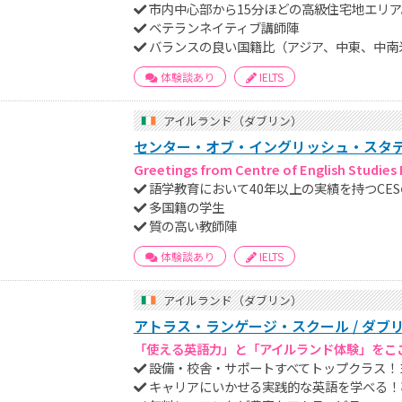
市内中心部から15分ほどの高級住宅地エリ
ベテランネイティブ講師陣
バランスの良い国籍比（アジア、中東、中南
体験談あり
IELTS
アイルランド（ダブリン）
センター・オブ・イングリッシュ・スタディ
Greetings from Centre of English Studies 
語学教育において40年以上の実績を持つCE
多国籍の学生
質の高い教師陣
体験談あり
IELTS
アイルランド（ダブリン）
アトラス・ランゲージ・スクール / ダブ
「使える英語力」と「アイルランド体験」をこ
設備・校舎・サポートすべてトップクラス！
キャリアにいかせる実践的な英語を学べる！