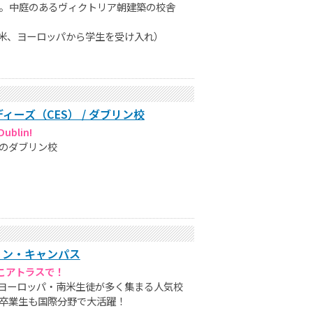
ア。中庭のあるヴィクトリア朝建築の校舎
米、ヨーロッパから学生を受け入れ）
ーズ（CES） / ダブリン校
Dublin!
Sのダブリン校
リン・キャンパス
こアトラスで！
ヨーロッパ・南米生徒が多く集まる人気校
卒業生も国際分野で大活躍！