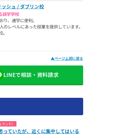
シュ / ダブリン校
る語学学校
おり、通学に便利。
人のレベルにあった授業を提供しています。
校。
▲
ページ上部に戻る
LINEで相談・資料請求
ルランド）
思っていたが、近くに集中してはいる