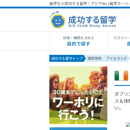
留学なら成功する留学｜アジアNo.1留学エー
目標・期間を決める
行きたい
目的で探す
成功する留学トップ
語学学校
アイルランド
ダブリ
ス＆体
い。