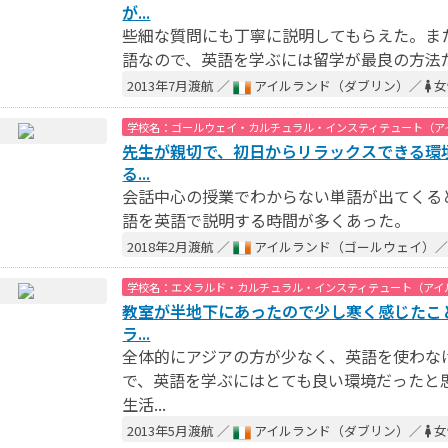
が...
些細な質問にも丁寧に説明してもらえた。ま
語なので、英語を学ぶには留学が最良の方法
2013年7月渡航 ／
アイルランド（ダブリン）／
女
学校名：ゴールウェイ・カルチュラル・インスティテュート（ア
先生が親切で、初日からリラックスできる環
る...
会話中心の授業でわからない単語が出てくる
語を英語で説明する時間が多くあった。
2018年2月渡航 ／
アイルランド（ゴールウェイ）
学校名：エメラルド・カルチュラル・インスティテュート（アイ
教室が半地下にあったので少し寒く感じたこ
ラ...
全体的にアジアの方が少なく、英語を使わな
で、英語を学ぶにはとても良い環境だったと
生活...
2013年5月渡航 ／
アイルランド（ダブリン）／
女