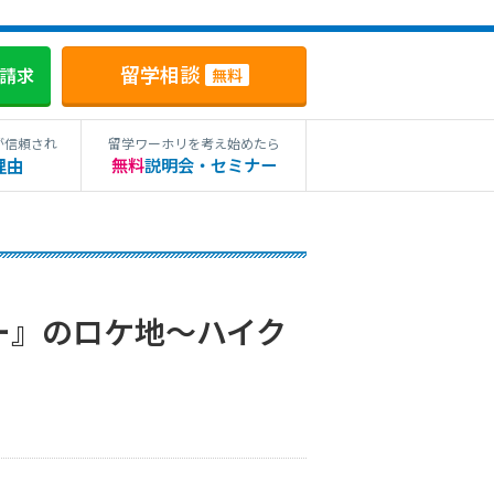
留学相談
料請求
無料
が信頼され
留学ワーホリを考え始めたら
理由
無料
説明会・セミナー
ー』のロケ地〜ハイク