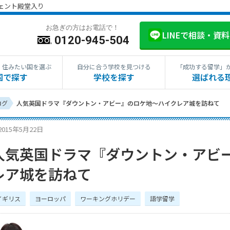
ジェント殿堂入り
お急ぎの方はお電話で！
LINEで相談・資
0120-945-504
・住みたい国を選ぶ
自分に合う学校を見つける
「成功する留学」
国で探す
学校を探す
選ばれる
ログ
人気英国ドラマ『ダウントン・アビー』のロケ地〜ハイクレア城を訪ねて
2015年5月22日
人気英国ドラマ『ダウントン・アビ
レア城を訪ねて
イギリス
ヨーロッパ
ワーキングホリデー
語学留学