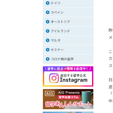
ドイツ
スペイン
オーストリア
昨
アイルランド
メ
マルタ
セミナー
こ
カ
コロナ禍の留学
ス
日
送
「
中