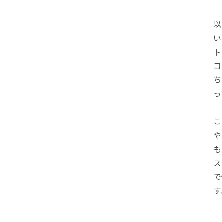
以
い
ト
コ
ち
っ
こ
や
も
ス
で
す