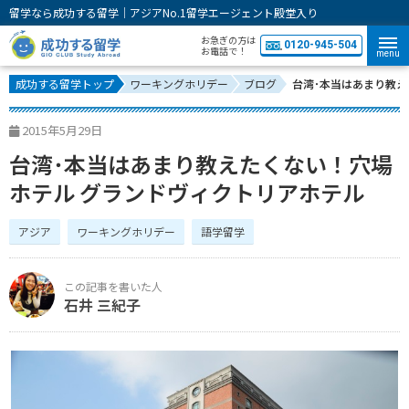
留学なら成功する留学｜アジアNo.1留学エージェント殿堂入り
お急ぎの方は
0120-945-504
お電話で！
menu
成功する留学トップ
ワーキングホリデー
ブログ
台湾･本当はあまり教え
2015年5月29日
台湾･本当はあまり教えたくない！穴場
ホテル グランドヴィクトリアホテル
アジア
ワーキングホリデー
語学留学
石井 三紀子