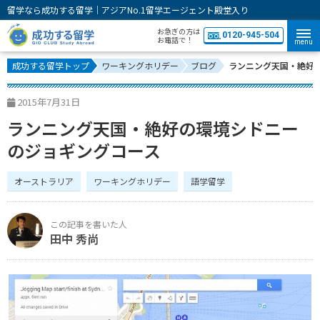
留学なら成功する留学｜アジアNo.1留学エージェント殿堂入り
お急ぎの方は
0120-945-504
お電話で！
menu
成功する留学トップ
ワーキングホリデー
ブログ
ランニング天国・絶好
2015年7月31日
ランニング天国・絶好の環境シドニー
のジョギングコース
オーストラリア
ワーキングホリデー
語学留学
田中 秀尚