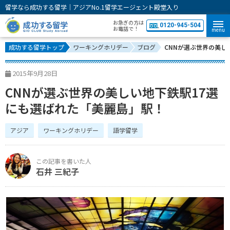
留学なら成功する留学｜アジアNo.1留学エージェント殿堂入り
お急ぎの方は
0120-945-504
お電話で！
menu
成功する留学トップ
ワーキングホリデー
ブログ
CNNが選ぶ世界の美し
2015年9月28日
CNNが選ぶ世界の美しい地下鉄駅17選
にも選ばれた「美麗島」駅！
アジア
ワーキングホリデー
語学留学
石井 三紀子