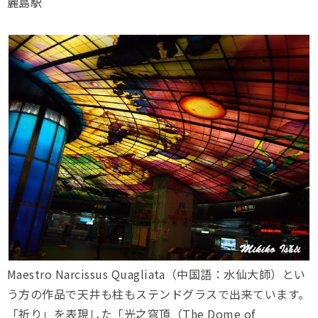
麗島駅
Maestro Narcissus Quagliata（中国語：水仙大師）とい
う方の作品で天井も柱もステンドグラスで出来ています。
「祈り」を表現した「光之穹頂（The Dome of