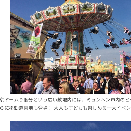
京ドーム９個分という広い敷地内には、ミュンヘン市内のビ
らに移動遊園地も登場！ 大人も子どもも楽しめる一大イベン