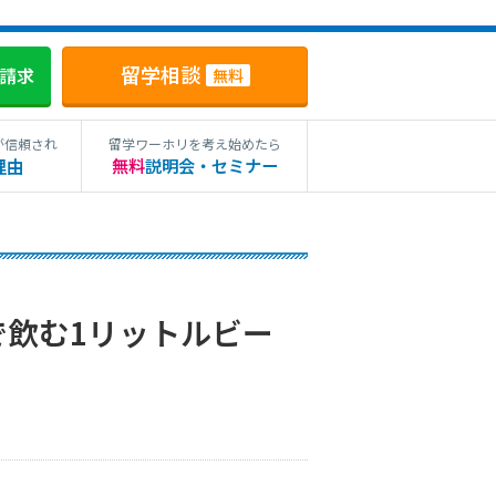
留学相談
料請求
無料
が信頼され
留学ワーホリを考え始めたら
理由
無料
説明会・セミナー
で飲む1リットルビー