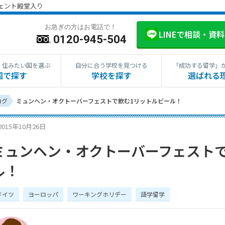
ジェント殿堂入り
お急ぎの方はお電話で！
LINEで相談・資
0120-945-504
・住みたい国を選ぶ
自分に合う学校を見つける
「成功する留学」
国で探す
学校を探す
選ばれる
ログ
ミュンヘン・オクトーバーフェストで飲む1リットルビール！
2015年10月26日
ミュンヘン・オクトーバーフェスト
ル！
ドイツ
ヨーロッパ
ワーキングホリデー
語学留学