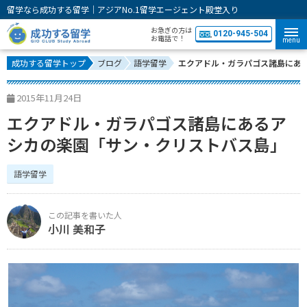
留学なら成功する留学｜アジアNo.1留学エージェント殿堂入り
お急ぎの方は
0120-945-504
お電話で！
menu
成功する留学トップ
ブログ
語学留学
エクアドル・ガラパゴス諸島にあ
2015年11月24日
エクアドル・ガラパゴス諸島にあるア
シカの楽園「サン・クリストバス島」
語学留学
小川 美和子