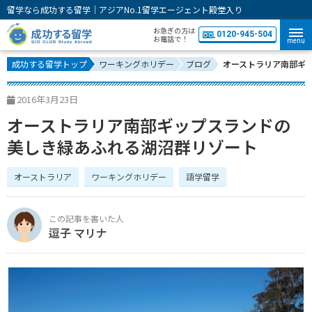
留学なら成功する留学｜アジアNo.1留学エージェント殿堂入り
お急ぎの方は
0120-945-504
お電話で！
menu
成功する留学トップ
ワーキングホリデー
ブログ
オーストラリア南部ギ
2016年3月23日
オーストラリア南部ギップスランドの
美しき緑あふれる湖沼群リゾート
オーストラリア
ワーキングホリデー
語学留学
逗子 マリナ