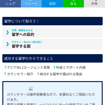
シェア
ツイート
追加
共有
送る
留学について知ろう！
目標・期間を決める
留学への目的
行きたい・住みたい国を選ぶ
留学する国
成功する留学だからできること
アジアNo.1エージェント受賞
料金とサポート内容
カウンセラー紹介
成功する留学が選ばれる理由
カウンセラーは留学経験者なので、気兼ねなくご相談いただ
けます。
豊富な経験と知識で、一人ひとりに合った留学プランをご提