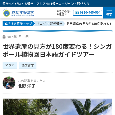
留学なら成功する留学｜アジアNo.1留学エージェント殿堂入り
お急ぎの方は
0120-945-504
お電話で！
menu
成功する留学トップ
ブログ
語学留学
世界遺産の見方が180度変わる！
2016年3月30日
世界遺産の見方が180度変わる！シンガ
ポール植物園日本語ガイドツアー
アジア
語学留学
北野 洋子