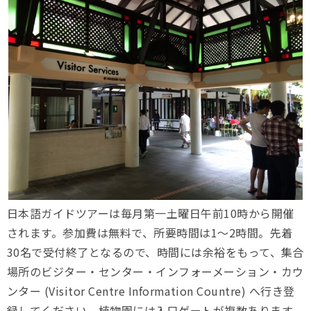
日本語ガイドツアーは毎月第一土曜日午前10時から開催
されます。参加費は無料で、所要時間は1〜2時間。先着
30名で受付終了となるので、時間には余裕をもって、集合
場所のビジター・センター・インフォーメーション・カウ
ンター (Visitor Centre Information Countre) へ行き登
録してください。植物園には入口ゲートが複数あります