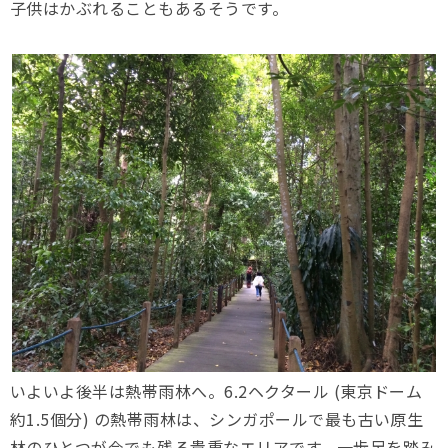
子供はかぶれることもあるそうです。
いよいよ後半は熱帯雨林へ。6.2ヘクタール (東京ドーム
約1.5個分) の熱帯雨林は、シンガポールで最も古い原生
林のひとつが今でも残る貴重なエリアです。一歩足を踏み