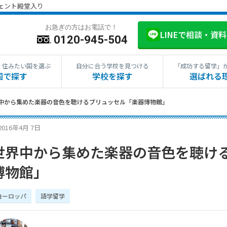
ジェント殿堂入り
お急ぎの方はお電話で！
LINEで相談・資
0120-945-504
・住みたい国を選ぶ
自分に合う学校を見つける
「成功する留学」
国で探す
学校を探す
選ばれる
中から集めた楽器の音色を聴けるブリュッセル「楽器博物館」
2016年4月 7日
世界中から集めた楽器の音色を聴け
博物館」
ヨーロッパ
語学留学