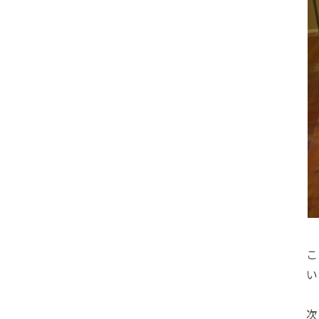
こ
い
次