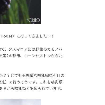
 House）に行ってきました！！
護施設で、タスマニアには野生のカモノハ
ア第2の都市、ローンセストンから北
か？？とても不思議な哺乳綱単孔目の
泄孔）で行うそうです。これを哺乳類
あるから哺乳類と認められています。