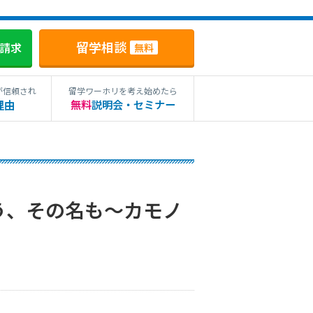
留学相談
料請求
無料
が信頼され
留学ワーホリを考え始めたら
理由
無料
説明会・セミナー
う、その名も〜カモノ