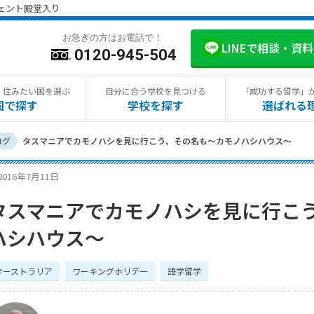
ジェント殿堂入り
お急ぎの方はお電話で！
LINEで相談・資
0120-945-504
・住みたい国を選ぶ
自分に合う学校を見つける
「成功する留学」
国で探す
学校を探す
選ばれる
ログ
タスマニアでカモノハシを見に行こう、その名も〜カモノハシハウス〜
2016年7月11日
タスマニアでカモノハシを見に行こ
ハシハウス〜
オーストラリア
ワーキングホリデー
語学留学