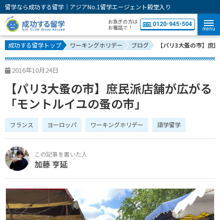
留学なら成功する留学｜アジアNo.1留学エージェント殿堂入り
お急ぎの方は
0120-945-504
お電話で！
menu
成功する留学トップ
ワーキングホリデー
ブログ
【パリ3大蚤の市】庶
2016年10月24日
【パリ3大蚤の市】庶民派店舗が広がる
「モントルイユの蚤の市」
フランス
ヨーロッパ
ワーキングホリデー
語学留学
加藤 亨延