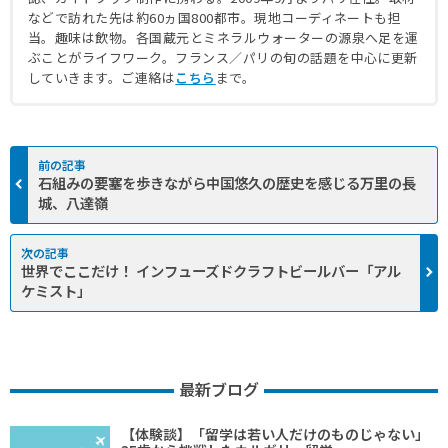
などで訪れた先は約60ヵ国800都市。現地コーディネートも担
当。趣味は飲物。各国蔵元とミネラルウォーターの源泉へ足を運
ぶことがライフワーク。フランス／パリの旬の話題を中心に更新
していきます。ご連絡は
こちら
まで。
石組みの要塞を歩きながら中国悠久の歴史を感じる万里の長
城、八達嶺
世界でここだけ！ インフューズドクラフトビールバー「アル
ケミスト」
最新ブログ
【体験談】「留学は若い人だけのものじゃない」