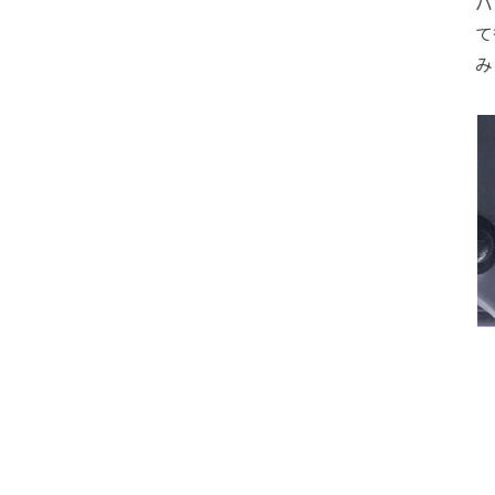
バ
て
み