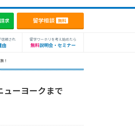
留学相談
料請求
無料
が信頼され
留学ワーホリを考え始めたら
理由
無料
説明会・セミナー
の旅！
ニューヨークまで