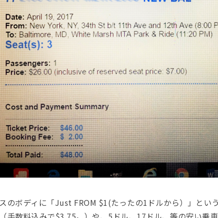
スのボディに「Just FROM $1(たったの1ドルから）」
（手数料込みで$3.75。）や、5ドル、17ドル、等の安い