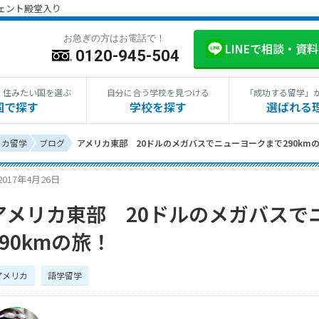
ジェント殿堂入り
お急ぎの方はお電話で！
LINEで相談・資
0120-945-504
・住みたい国を選ぶ
自分に合う学校を見つける
「成功する留学」
国で探す
学校を探す
選ばれる
リカ留学
ブログ
アメリカ東部 20ドルのメガバスでニューヨークまで290km
2017年4月26日
アメリカ東部 20ドルのメガバスで
290kmの旅！
アメリカ
語学留学