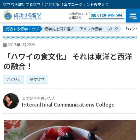
留学なら成功する留学｜アジアNo.1留学エージェント殿堂入り
お急ぎの方は
0120-945-504
お電話で！
menu
成功する留学トップ
留学先を国で選ぶ
アメリカ留学
ブログ
「ハワイ
2017年4月28日
「ハワイの食文化」 それは東洋と西洋
の融合！
アメリカ
語学留学
Intercultural Communications College