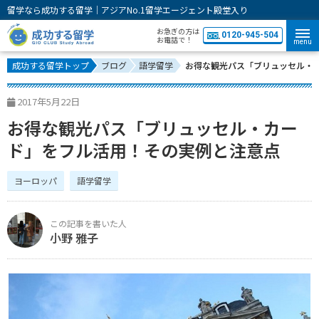
留学なら成功する留学｜アジアNo.1留学エージェント殿堂入り
お急ぎの方は
0120-945-504
お電話で！
menu
成功する留学トップ
ブログ
語学留学
お得な観光パス「ブリュッセル・
2017年5月22日
お得な観光パス「ブリュッセル・カー
ド」をフル活用！その実例と注意点
ヨーロッパ
語学留学
小野 雅子