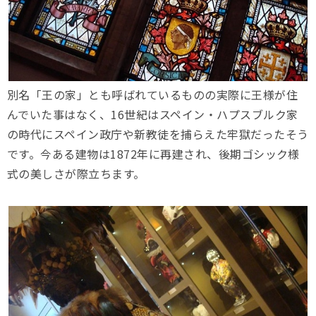
別名「王の家」とも呼ばれているものの実際に王様が住
んでいた事はなく、16世紀はスペイン・ハプスブルク家
の時代にスペイン政庁や新教徒を捕らえた牢獄だったそう
です。今ある建物は1872年に再建され、後期ゴシック様
式の美しさが際立ちます。