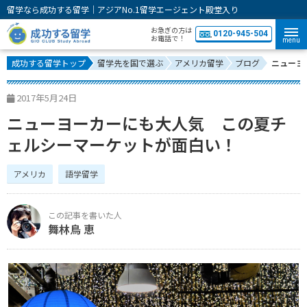
留学なら成功する留学｜アジアNo.1留学エージェント殿堂入り
お急ぎの方は
0120-945-504
お電話で！
menu
成功する留学トップ
留学先を国で選ぶ
アメリカ留学
ブログ
ニューヨ
2017年5月24日
ニューヨーカーにも大人気 この夏チ
ェルシーマーケットが面白い！
アメリカ
語学留学
舞林鳥 恵