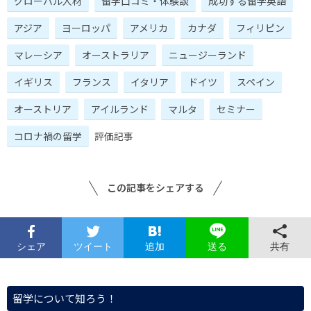
グローバル人材
留学口コミ・体験談
成功する留学英語
アジア
ヨーロッパ
アメリカ
カナダ
フィリピン
マレーシア
オーストラリア
ニュージーランド
イギリス
フランス
イタリア
ドイツ
スペイン
オーストリア
アイルランド
マルタ
セミナー
コロナ禍の留学
評価記事
この記事をシェアする
シェア
ツイート
追加
共有
送る
留学について知ろう！