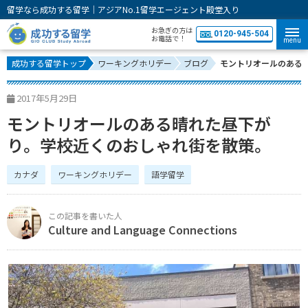
留学なら成功する留学｜アジアNo.1留学エージェント殿堂入り
お急ぎの方は
0120-945-504
お電話で！
menu
成功する留学トップ
ワーキングホリデー
ブログ
モントリオールのある
2017年5月29日
モントリオールのある晴れた昼下が
り。学校近くのおしゃれ街を散策。
カナダ
ワーキングホリデー
語学留学
Culture and Language Connections