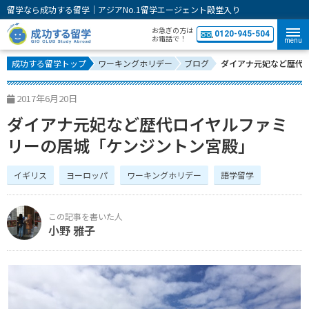
留学なら成功する留学｜アジアNo.1留学エージェント殿堂入り
お急ぎの方は
0120-945-504
お電話で！
menu
成功する留学トップ
ワーキングホリデー
ブログ
ダイアナ元妃など歴代
2017年6月20日
ダイアナ元妃など歴代ロイヤルファミ
リーの居城「ケンジントン宮殿」
イギリス
ヨーロッパ
ワーキングホリデー
語学留学
小野 雅子