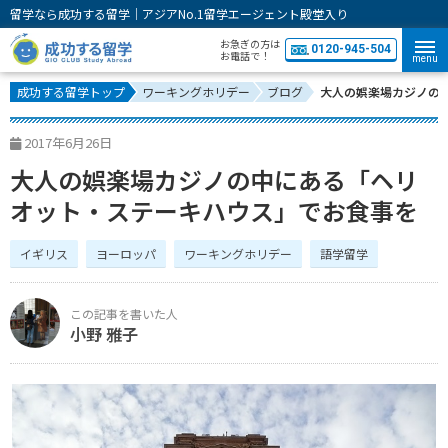
留学なら成功する留学｜アジアNo.1留学エージェント殿堂入り
お急ぎの方は
0120-945-504
お電話で！
menu
成功する留学トップ
ワーキングホリデー
ブログ
大人の娯楽場カジノの
2017年6月26日
大人の娯楽場カジノの中にある「ヘリ
オット・ステーキハウス」でお食事を
イギリス
ヨーロッパ
ワーキングホリデー
語学留学
小野 雅子