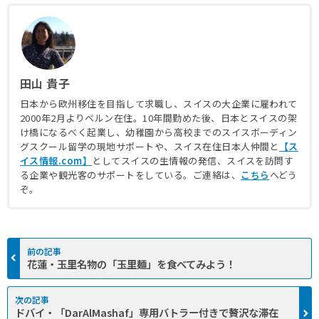
田山 貴子
日本から欧州移住を目指して求職し、スイスの大企業に雇われて
2000年2月よりベルン在住。10年間勤めた後、日本とスイスの架
け橋になるべく起業し、幼稚園から高校までのスイスボーディン
グスクール留学の現地サポートや、スイス在住日本人仲間と
【ス
イス情報.com】
としてスイスの生情報の発信、スイスを訪問す
る企業や観光客のサポートをしている。ご連絡は、
こちら
へどう
ぞ。
花蓮・玉里名物の「玉里麺」を食べてみよう！
ドバイ・「DarAlMashaf」専用バトラー付きで贅沢な滞在