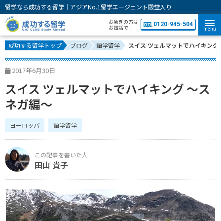
留学なら成功する留学｜アジアNo.1留学エージェント殿堂入り
お急ぎの方は
0120-945-504
お電話で！
menu
成功する留学トップ
ブログ
語学留学
スイス ツェルマットでハイキング
2017年6月30日
スイス ツェルマットでハイキング 〜ス
ネガ編〜
ヨーロッパ
語学留学
田山 貴子