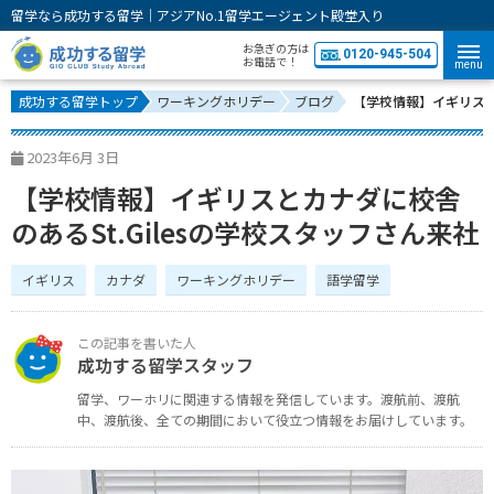
留学なら成功する留学｜アジアNo.1留学エージェント殿堂入り
お急ぎの方は
0120-945-504
お電話で！
menu
成功する留学トップ
ワーキングホリデー
ブログ
【学校情報】イギリスと
2023年6月 3日
【学校情報】イギリスとカナダに校舎
のあるSt.Gilesの学校スタッフさん来社
イギリス
カナダ
ワーキングホリデー
語学留学
成功する留学スタッフ
留学、ワーホリに関連する情報を発信しています。
渡航前、渡航
中、渡航後、全ての期間において役立つ情報をお届けしています。