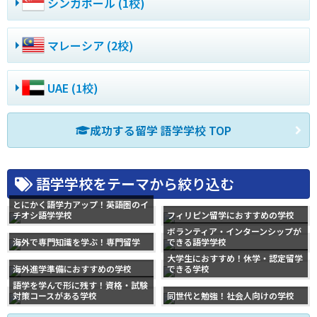
シンガポール (1校)
マレーシア (2校)
UAE (1校)
成功する留学 語学学校 TOP
語学学校をテーマから絞り込む
とにかく語学力アップ！英語圏のイ
チオシ語学学校
フィリピン留学におすすめの学校
ボランティア・インターンシップが
海外で専門知識を学ぶ！専門留学
できる語学学校
大学生におすすめ！休学・認定留学
海外進学準備におすすめの学校
できる学校
語学を学んで形に残す！資格・試験
対策コースがある学校
同世代と勉強！社会人向けの学校