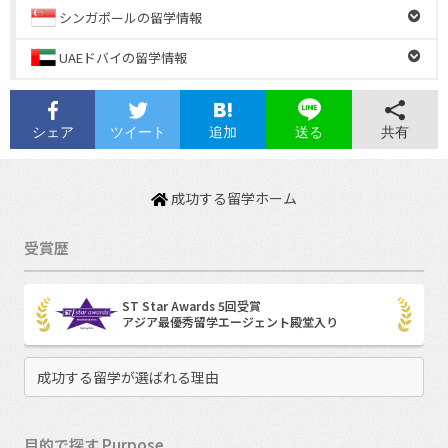
シンガポールの留学情報
UAEドバイの留学情報
シェア
ツイート
追加
共有
送る
成功する留学ホーム
受賞歴
ST Star Awards 5回受賞
アジア最優秀留学エージェント殿堂入り
成功する留学が選ばれる理由
目的で探す Purpose