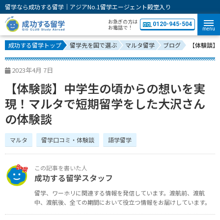
留学なら成功する留学｜アジアNo.1留学エージェント殿堂入り
お急ぎの方は
0120-945-504
お電話で！
menu
成功する留学トップ
留学先を国で選ぶ
マルタ留学
ブログ
【体験談】
2023年4月 7日
【体験談】中学生の頃からの想いを実
現！マルタで短期留学をした大沢さん
の体験談
マルタ
留学口コミ・体験談
語学留学
成功する留学スタッフ
留学、ワーホリに関連する情報を発信しています。
渡航前、渡航
中、渡航後、全ての期間において役立つ情報をお届けしています。