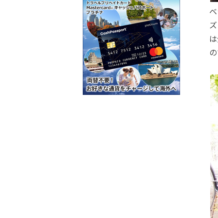
ベ
ズ
は
の