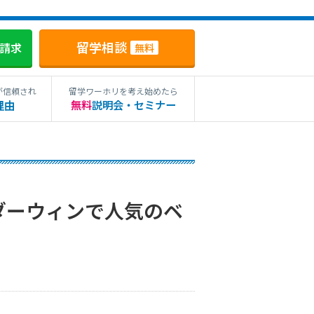
留学相談
料請求
無料
が信頼され
留学ワーホリを考え始めたら
理由
無料
説明会・セミナー
ダーウィンで人気のベ