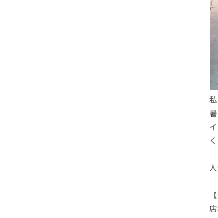
私
暑
イ
く
人
【
店