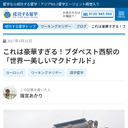
留学なら成功する留学｜アジアNo.1留学エージェント殿堂入り
お急ぎの方は
0120-945-504
お電話で！
menu
成功する留学トップ
ワーキングホリデー
ブログ
これは豪華すぎる！ブ
2017年3月31日
これは豪華すぎる！ブダペスト西駅の
「世界一美しいマクドナルド」
ヨーロッパ
ワーキングホリデー
語学留学
篠宮あかり