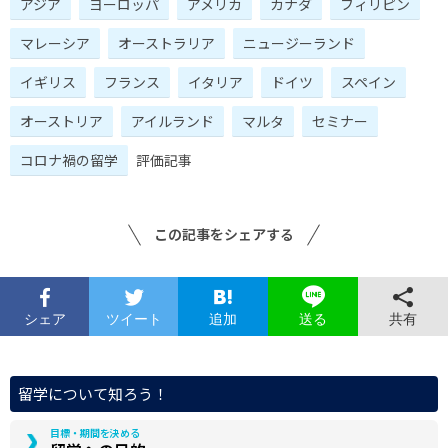
アジア
ヨーロッパ
アメリカ
カナダ
フィリピン
マレーシア
オーストラリア
ニュージーランド
イギリス
フランス
イタリア
ドイツ
スペイン
オーストリア
アイルランド
マルタ
セミナー
コロナ禍の留学
評価記事
この記事をシェアする
シェア
ツイート
追加
共有
送る
留学について知ろう！
目標・期間を決める