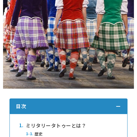
目次
1.
ミリタリータトゥーとは？
1-1.
歴史