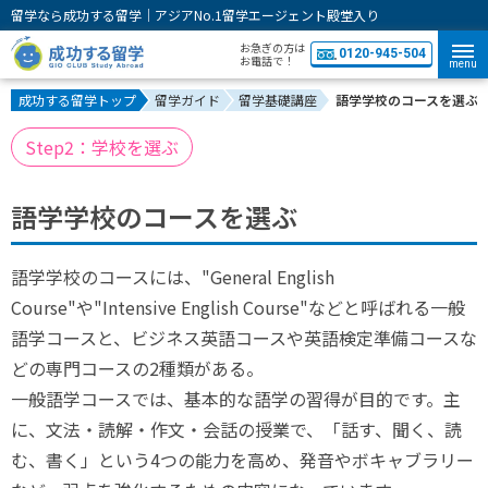
留学なら成功する留学｜アジアNo.1留学エージェント殿堂入り
お急ぎの方は
0120-945-504
お電話で！
menu
成功する留学トップ
留学ガイド
留学基礎講座
語学学校のコースを選ぶ
Step2：学校を選ぶ
語学学校のコースを選ぶ
語学学校のコースには、"General English
Course"や"Intensive English Course"などと呼ばれる一般
語学コースと、ビジネス英語コースや英語検定準備コースな
どの専門コースの2種類がある。
一般語学コースでは、基本的な語学の習得が目的です。主
に、文法・読解・作文・会話の授業で、「話す、聞く、読
む、書く」という4つの能力を高め、発音やボキャブラリー