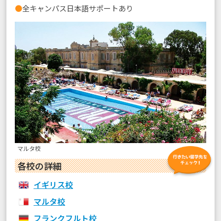
●
全キャンパス日本語サポートあり
マルタ校
各校の詳細
イギリス校
マルタ校
フランクフルト校