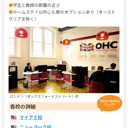
●
学生と教師の距離の近さ
●
ホームステイ以外にも寮のオプションあり（オースト
ラリアを除く）
ロンドン（オックスフォードストリート）校
各校の詳細
マイアミ校
ニューヨーク校