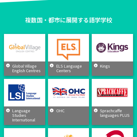
複数国・都市に展開する語学学校
Global Village
ELS Language
Kings
English Centres
Centers
Language
OHC
Sprachcaffe
Studies
languages PLUS
International