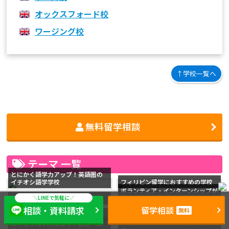
オックスフォード校
ワージング校
↑学校一覧へ
無料留学相談
テーマ 一覧
とにかく語学力アップ！英語圏の
イチオシ語学学校
フィリピン留学におすすめの学校
ボランティア・インターンシップが
海外で専門知識を学ぶ！専門留学
できる語学学校
大学生におすすめ！休学・認定留
相談・資料請求
留学相談
無料
海外進学準備におすすめの学校
学できる学校
語学を学んで形に残す！資格・試