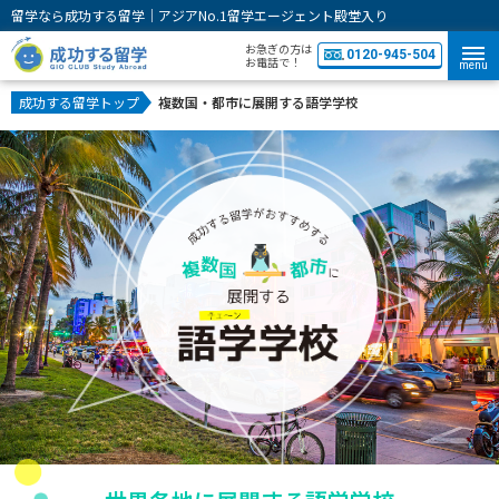
留学なら成功する留学｜アジアNo.1留学エージェント殿堂入り
お急ぎの方は
0120-945-504
お電話で！
menu
成功する留学トップ
複数国・都市に展開する語学学校