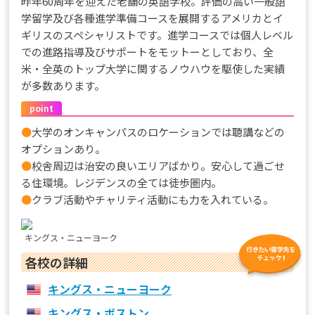
昨年60周年を迎えた老舗の英語学校。評価の高い一般語
学留学及び各種進学準備コースを展開するアメリカとイ
ギリスのスペシャリストです。進学コースでは個人レベル
での進路指導及びサポートをモットーとしており、全
米・全英のトップ大学に関するノウハウを駆使した実績
が多数あります。
point
●
大学のオンキャンパスのロケーションでは聴講などの
オプションあり。
●
校舎周辺は治安の良いエリアばかり。安心して過ごせ
る住環境。レジデンスの全ては徒歩圏内。
●
クラブ活動やチャリティ活動にも力を入れている。
キングス・ニューヨーク
各校の詳細
キングス・ニューヨーク
キングス・ボストン