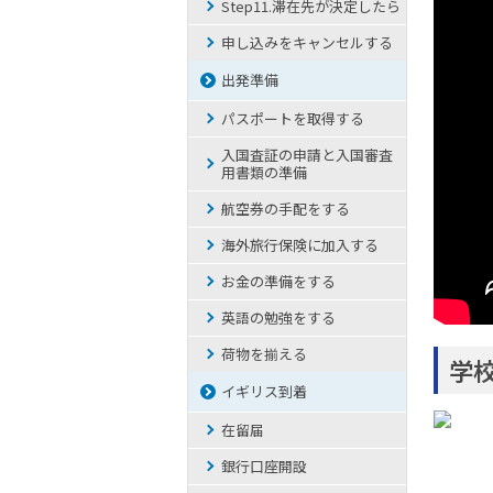
Step11.滞在先が決定したら
申し込みをキャンセルする
出発準備
パスポートを取得する
入国査証の申請と入国審査
用書類の準備
航空券の手配をする
海外旅行保険に加入する
お金の準備をする
英語の勉強をする
荷物を揃える
学
イギリス到着
在留届
銀行口座開設