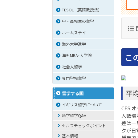
TESOL（英語教授法）
中・高校生の留学
ホームステイ
海外大学進学
こ
海外MBA･大学院
社会人留学
専門学校留学
平
留学する国
イギリス留学について
CES
人数環
語学留学Q&A
差は一
セルフチェックポイント
クが日
基本情報
授業で