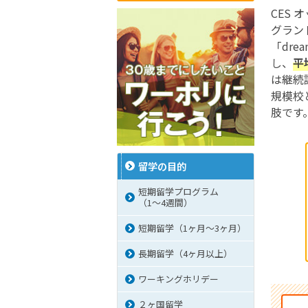
CES オ
グラン
「dr
し、
平
は継続
規模校
肢です
留学の目的
短期留学プログラム
（1～4週間）
短期留学（1ヶ月～3ヶ月）
長期留学（4ヶ月以上）
ワーキングホリデー
２ヶ国留学