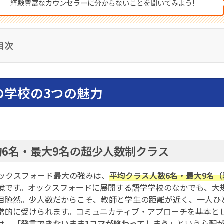
経験豊富なカウンセラーに分からないことを聞いてみよう!
目次
の学校の3つの魅力
均6名・最大9名の超少人数制クラス
 オックスフォード最大の強みは、
平均クラス人数6名・最大9名（
境です。オックスフォードに展開する語学学校のなかでも、大規
目瞭然。少人数だからこそ、教師と学生の距離が近く、一人ひ
常的に受けられます。コミュニカティブ・アプローチを基本と
は、
「発言できないまま1コマが終わってしまう」
という心配があり