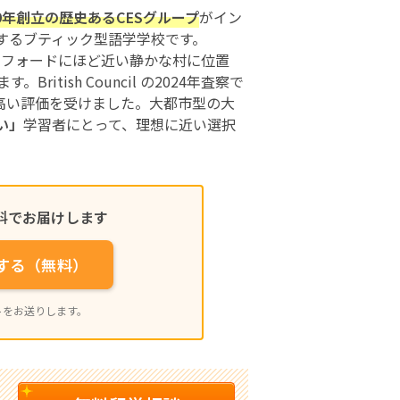
79年創立の歴史あるCESグループ
がイン
するブティック型語学学校です。
ックスフォードにほど近い静かな村に位置
ritish Council の2024年査察で
高い評価を受けました。大都市型の大
い」
学習者にとって、理想に近い選択
料でお届けします
求する（無料）
トをお送りします。