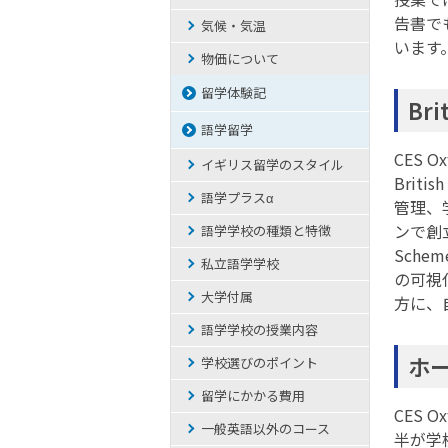
告書で
気候・気温
います
物価について
留学体験記
Br
語学留学
CES O
イギリス留学のスタイル
Brit
語学プラスα
管理、
ンで創
語学学校の種類と特徴
Sche
私立語学学校
の可視
大学付属
方に、
語学学校の授業内容
ホ
学校選びのポイント
留学にかかる費用
CES 
一般英語以外のコース
半が学