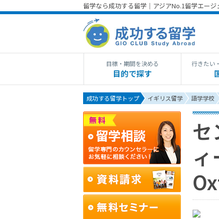
留学なら成功する留学｜アジアNo.1留学エー
目標・期間を決める
行きたい
目的で探す
成功する留学トップ
イギリス留学
語学学校
セ
ィ
Ox