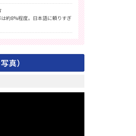
方
は約8%程度。日本語に頼りすぎ
・写真）