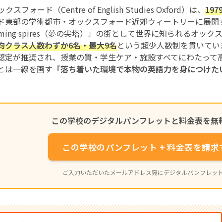
ックスフォード（Centre of English Studies Oxford）は、
19
ド東部の学術都市・オックスフォード近郊ウィートリーに展開
eaming spires（夢の尖塔）」の街として世界に知られるオ
均クラス人数わずか6名・最大9名
という超少人数制を貫いています。B
認定が推奨され、授業の質・学生ケア・施設すべてにわたって
とは一線を画す
「落ち着いた環境で本物の英語力を身につけた
。
この学校のデジタルパンフレットと料金表を無
この学校のパンフレット + 料金表を請
ご入力いただいたメールアドレス宛にデジタルパンフレッ