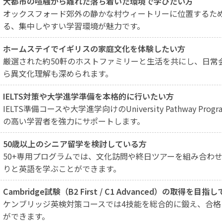
大都市の喧騒から離れた落ち着いた環境で学びたい方
オックスフォード郊外の静かな村ウィートリーに位置するた
る、集中しやすい学習環境が魅力です。
ホームステイでイギリスの家庭文化を体験したい方
厳選された約50軒のホストファミリーと生活を共にし、日常
ら異文化理解も深められます。
IELTS対策や大学進学準備を本格的に行いたい方
IELTS準備コースや大学進学向けのUniversity Pathway P
の高い学習者を強力にサポートします。
50歳以上のシニア留学を検討している方
50+専用プログラムでは、文化訪問や終日ツアーを組み合わ
りと英語を学ぶことができます。
Cambridge試験（B2 First / C1 Advanced）の取得を目
ケンブリッジ英検対策コースでは4技能を総合的に鍛え、合
ができます。