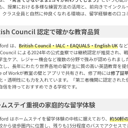
も、授業における多様な練習方法の活用と、前向きでインクル
。クラス全員と自然に仲良くなれる環境は、留学経験者の口コ
itish Council 認定で確かな教育品質
xford は、
British Council・IALC・EAQUALS・English UK
など
ish Council による2024年の公式査察では継続認定が推奨
学生ケア、レジャー機会など複数の分野で強みが認められました
立し、長年にわたり世界各地の留学生に質の高い英語教育を提
me of Workが教室の壁とアプリで共有され、修了時には
修了証
化・透明性にも力を入れています。「第三者機関に認定された
自信を持っておすすめできる学校です。
ームステイ重視の家庭的な留学体験
Oxford はホームステイを留学体験の中核に据えており、
約50軒
校から徒歩圏内に位置し、残りも15分程度のバスでアクセスで