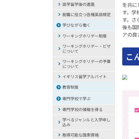
を共に
語学留学後の進路
す。学
就職に役立つ各種英語検定
す。さ
学びながら働く
後も国
アの良
ワーキングホリデー制度
ワーキングホリデー・ビザ
について
こ
ワーキングホリデーの予算
について
イギリス留学アルバイト
教育制度
専門学校で学ぶ
専門学校の情報を得る
学べるジャンルと入学申し
込み
取得可能な国家資格