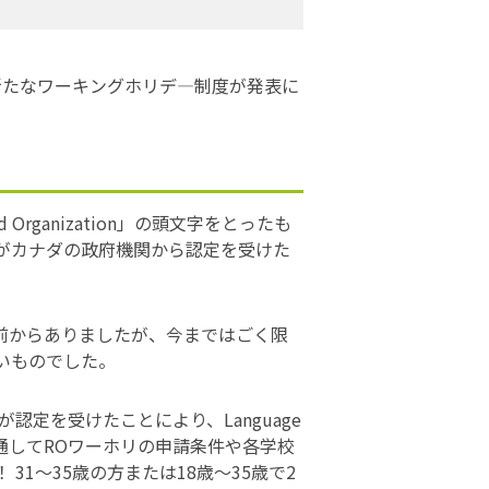
る新たなワーキングホリデ―制度が発表に
rganization」の頭文字をとったも
方がカナダの政府機関から認定を受けた
前からありましたが、今まではごく限
いものでした。
aが認定を受けたことにより、Language
を通してROワーホリの申請条件や各学校
1〜35歳の方または18歳～35歳で2