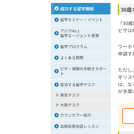
成功する留学情報
30
留学セミナー・イベント
「30
ビザは
アジアNo.1
留学エージェント受賞
ワーホ
留学プログラム
申請す
よくある質問
ビザ・保険の手続きサポー
ただし
ト
ギリス
は、な
成功する留学デスク
が手厚
東京デスク
大阪デスク
カウンセラー紹介
出発前英会話レッスン