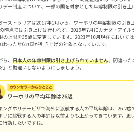
リデー制度について、一部の国を対象とした年齢制限の引き上
オーストラリアは2017年1月から、ワーホリの年齢制限の引
7年の時点では引き上げは行われず、2019年7月にカナダ・アイ
限の上限を35歳に変更しています。2023年10月現在におい
加わった計6カ国が引き上げの対象となっています。
がら、
日本人の年齢制限は引き上げられていません
。間違った
だ」と勘違いしないようにしましょう。
ワーホリの平均年齢は26歳
キングホリデービザで海外に渡航する人の平均年齢は、26.2歳で
ホリに挑戦する人の年齢は以前よりも上がってきています。思
に行動したいですね。