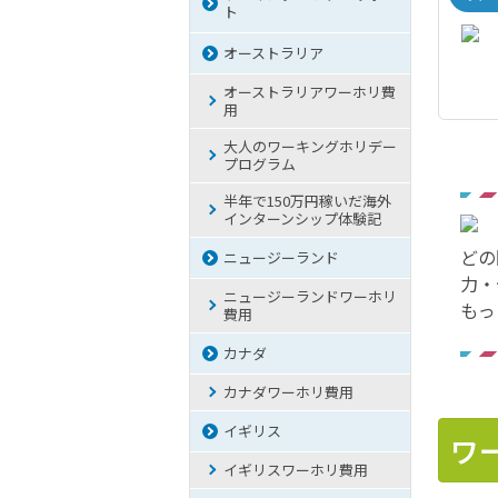
ト
オーストラリア
オーストラリアワーホリ費
用
大人のワーキングホリデー
プログラム
半年で150万円稼いだ海外
インターンシップ体験記
どの
ニュージーランド
力・
ニュージーランドワーホリ
もっ
費用
カナダ
カナダワーホリ費用
イギリス
ワ
イギリスワーホリ費用