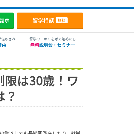
留学相談
料請求
無料
が信頼され
留学ワーホリを考え始めたら
理由
無料
説明会・セミナー
限は30歳！ワ
は？
30歳以上でも長期間滞在したり、就労