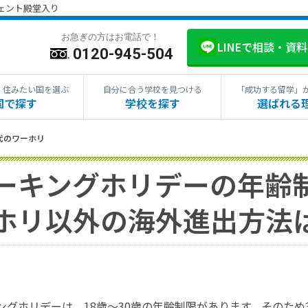
ジェント殿堂入り
お急ぎの方はお電話で！
LINEで相談・資
0120-945-504
・住みたい国を選ぶ
自分に合う学校を見つける
「成功する留学」
国で探す
学校を探す
選ばれる
0代のワーホリ
ーキングホリデーの年齢制
ホリ以外の海外進出方法
ングホリデーは、18歳～30歳の年齢制限があります。そのため