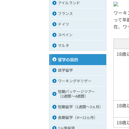
アイルランド
ワーキ
フランス
って年
ドイツ
在、ワ
スペイン
マルタ
18歳
留学の目的
語学留学
ワーキングホリデー
短期パッケージツアー
（2週間～4週間）
18歳
短期留学（1週間～3ヵ月）
長期留学（4～12ヵ月）
18歳
2ヵ国留学