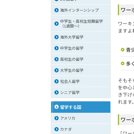
ワー
海外インターンシップ
中学生・高校生短期留学
ワーキ
（1週間〜）
ますよ
海外大学留学
中学生の留学
青
高校生の留学
多
大学生の留学
そもそ
社会人留学
を中心
シニア留学
き下げ
れます
留学する国
アメリカ
ワー
カナダ
「ワー