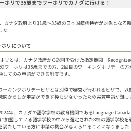
ワーホリで35歳までワーホリでカナダに行ける！
4年、カナダ政府より31歳～35歳の日本国籍所持者が対象とな
した。
ーホリについて
ホリとは、カナダ政府から認可を受けた指定機関「Recognized O
ROワーホリは35歳までの方、2回目のワーキングホリデーの
通してのみ申請ができる制度です。
ワーキングホリデービザとは別枠で審査が行われるビザで、以
機関からしか申請ができず枠も少なかったため実質申請が難し
024年、カナダの語学学校の教育機関であるLanguage Canad
adaに加盟している語学学校の中から選定された8校の語学学校
を満たしている方に申請の機会が与えられることになりました！ 3