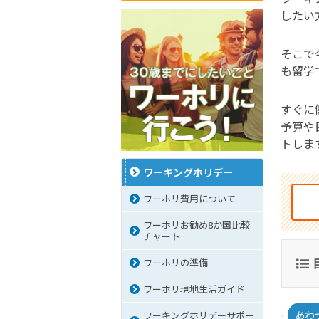
したい
そこで
も留学
すぐに
予算や
トしま
ワーキングホリデー
ワーホリ費用について
ワーホリお勧め8か国比較
チャート
ワーホリの準備
ワーホリ現地生活ガイド
あわ
ワーキングホリデーサポー