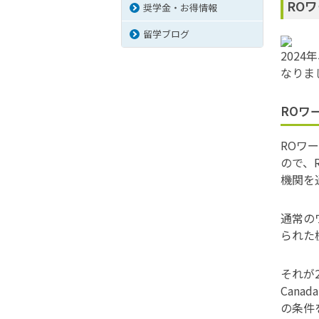
RO
奨学金・お得情報
留学ブログ
202
なりま
ROワ
ROワー
ので、
機関を
通常の
られた
それが2
Can
の条件