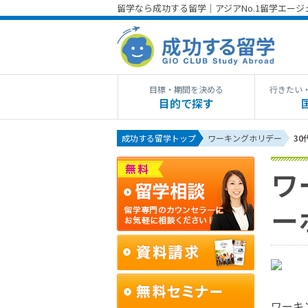
留学なら成功する留学｜アジアNo.1留学エー
目標・期間を決める
行きたい
目的で探す
成功する留学トップ
ワーキングホリデー
3
ワ
ー
ワーキ