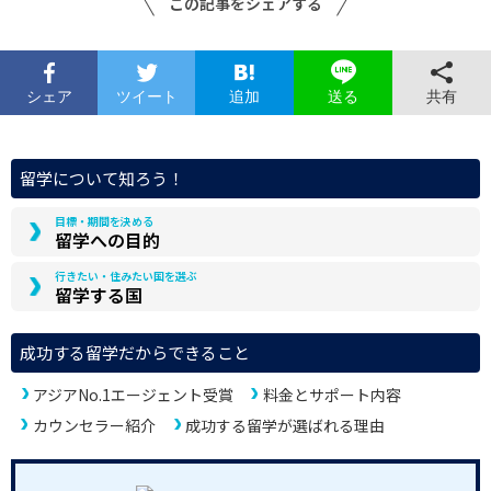
この記事をシェアする
シェア
ツイート
追加
共有
送る
留学について知ろう！
目標・期間を決める
留学への目的
行きたい・住みたい国を選ぶ
留学する国
成功する留学だからできること
アジアNo.1エージェント受賞
料金とサポート内容
カウンセラー紹介
成功する留学が選ばれる理由