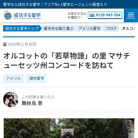
留学なら成功する留学｜アジアNo.1留学エージェント殿堂入り
お急ぎの方は
0120-945-504
お電話で！
menu
成功する留学トップ
留学先を国で選ぶ
アメリカ留学
ブログ
オルコッ
2016年11月28日
オルコットの「若草物語」の里 マサチ
ューセッツ州コンコードを訪ねて
アメリカ
語学留学
舞林鳥 恵