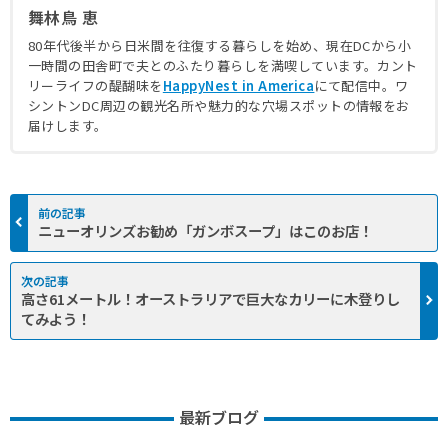
舞林鳥 恵
80年代後半から日米間を往復する暮らしを始め、現在DCから小
一時間の田舎町で夫とのふたり暮らしを満喫しています。カント
リーライフの醍醐味を
HappyNest in America
にて配信中。ワ
シントンDC周辺の観光名所や魅力的な穴場スポットの情報をお
届けします。
ニューオリンズお勧め「ガンボスープ」はこのお店！
高さ61メートル！オーストラリアで巨大なカリーに木登りし
てみよう！
最新ブログ