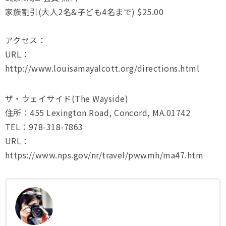
家族割引(大人2名&子ども4名まで) $25.00
アクセス：
URL：
http://www.louisamayalcott.org/directions.html
ザ・ウェイサイド(The Wayside)
住所：455 Lexington Road, Concord, MA.01742
TEL：978-318-7863
URL：
https://www.nps.gov/nr/travel/pwwmh/ma47.htm