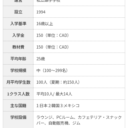
設立
1994
入学基準
16歳以上
入学金
150（単位：CAD）
教材費
150（単位：CAD）
平均年齢
25歳
学校規模
中（100～299名）
月平均学生数
100人（夏期：約150人）
1クラス人数
平均10人/ 最大14人
主な国籍
1:日本 2:韓国 3:メキシコ
学校設備
ラウンジ、PCルーム、カフェテリア・スナック
バー、自動販売機、ジム