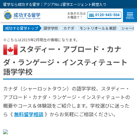
留学なら成功する留学｜アジアNo.1留学エージェント殿堂入り
お急ぎの方は
0120-945-504
お電話で！
menu
成功する留学トップ
語学学校
カナダ
モントリオール＆東部
シャーロ
※こちらは2019年2月現在の情報になります。
スタディー・アブロード・カナ
ダ・ランゲージ・インスティテュート
語学学校
カナダ（シャーロットタウン）の語学学校、スタディー・
アブロード・カナダ・ランゲージ・インスティテュートの
概要やコース＆体験談をご紹介します。学校選びに迷った
ら《
無料留学相談
》からお気軽にご相談ください。