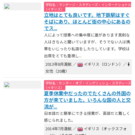
学校名：ランゲージ・スタディーズ・インターナショナル
（イギリス）
立地はとても良いです。地下鉄駅はすぐ
そばにあり、ほとんど街の中心にあるの
でス...
人によって授業への集中度に差があります真剣な
人はきちんと聞いていますが、そうでない人は携
帯をいじったり私語をしたりしています。学校は
出席をとても重視し...
2013年8月渡航 ／
イギリス（ロンドン）／
女性（20歳）
学校名：センター・オブ・イングリッシュ・スタディーズ
（イギリス）
夏季休業中だったのでたくさんの外国の
方が来ていました。いろんな国の人と交
流が...
日本語だと簡単にできる授業が、英語だと難しく
感じられました。
2014年7月渡航 ／
イギリス（オックスフォ