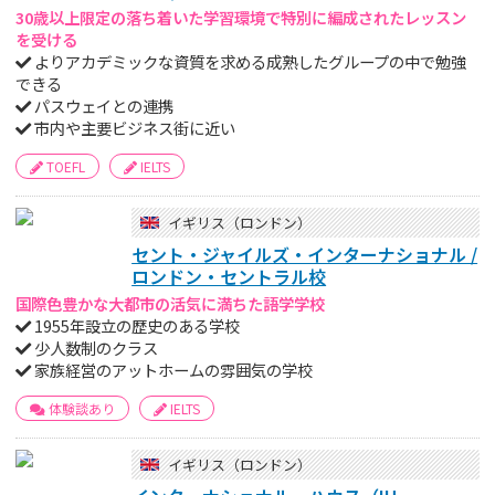
30歳以上限定の落ち着いた学習環境で特別に編成されたレッスン
を受ける
よりアカデミックな資質を求める成熟したグループの中で勉強
できる
パスウェイとの連携
市内や主要ビジネス街に近い
TOEFL
IELTS
イギリス（ロンドン）
セント・ジャイルズ・インターナショナル /
ロンドン・セントラル校
国際色豊かな大都市の活気に満ちた語学学校
1955年設立の歴史のある学校
少人数制のクラス
家族経営のアットホームの雰囲気の学校
体験談あり
IELTS
イギリス（ロンドン）