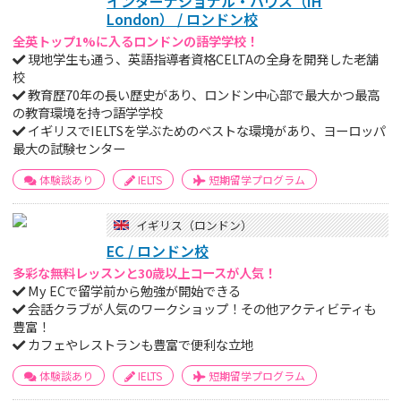
インターナショナル・ハウス（IH
London） / ロンドン校
全英トップ1%に入るロンドンの語学学校！
現地学生も通う、英語指導者資格CELTAの全身を開発した老舗
校
教育歴70年の長い歴史があり、ロンドン中心部で最大かつ最高
の教育環境を持つ語学学校
イギリスでIELTSを学ぶためのベストな環境があり、ヨーロッパ
最大の試験センター
体験談あり
IELTS
短期留学プログラム
イギリス（ロンドン）
EC / ロンドン校
多彩な無料レッスンと30歳以上コースが人気！
My ECで留学前から勉強が開始できる
会話クラブが人気のワークショップ！その他アクティビティも
豊富！
カフェやレストランも豊富で便利な立地
体験談あり
IELTS
短期留学プログラム