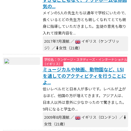
気の...
メインの5人の先生たちは通年で学校にいたので、
長くいるとどの先生方とも親しくなれてとても親
身に指導していただきました。生徒の意見も取り
入れて授業内容を...
2017年7月渡航 ／
イギリス（ケンブリッ
ジ）／
女性（21歳）
学校名：ランゲージ・スタディーズ・インターナショナル
（イギリス）
ミュージカルや映画、動物園など、LSI
を通してのアクティビティを行うことに
よ...
低いレベルだと日本人が多いです。レベルが上が
るほど、他国の方が増えてきます。アジア人は、
日本人以外は意外に少なかったので驚きました。
9月になると学生の...
2009年8月渡航 ／
イギリス（ロンドン）／
女性（21歳）