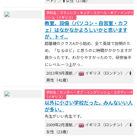
ード）／
女性（17歳）
学校名：フランシス・キング・スクール・オブ・イングリ
ッシュ（イギリス）
教室、設備（パソコン・自習室・カフ
ェ）はなかなかよろしいかと思います
が、トイ...
超基礎のクラスAから始め、全て英語で説明のた
め、「なるほど」と思うのに時間がかかりますが
良かったです。わかりやすかったので、研修後半
にレベル一つ上がっ...
2013年9月渡航 ／
イギリス（ロンドン）／
男性（41歳）
学校名：センター・オブ・イングリッシュ・スタディーズ
（イギリス）
以外に小さい学校だった。みんないい人
が多い。
先生がいい先生です。
2009年2月渡航 ／
イギリス（ロンドン）／
女性（23歳）