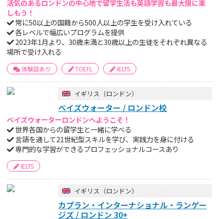
活気のあるロンドンの中心地で留学生活も英語学習も最大限に楽
しもう！
常に50以上の国籍から500人以上の学生を受け入れている
各レベルで幅広いプログラムを提供
2023年1月より、30歳未満と30歳以上の生徒をそれぞれ異なる
場所で受け入れる
体験談あり
TOEFL
IELTS
イギリス（ロンドン）
ベイズウォーター / ロンドン校
ベイズウォーターロンドンへようこそ！
世界各国からの留学生と一緒に学べる
言語を通して21世紀型スキルを学び、実践力を身に付ける
専門的な学習ができるプロフェッショナルコースあり
IELTS
イギリス（ロンドン）
カプラン・インターナショナル・ランゲー
ジズ / ロンドン 30+