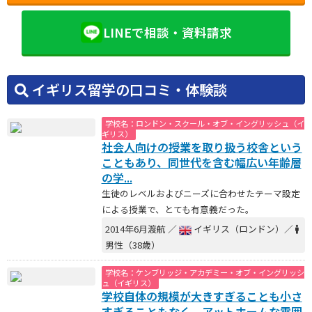
LINEで相談・資料請求
イギリス留学の口コミ・体験談
学校名：ロンドン・スクール・オブ・イングリッシュ（イ
ギリス）
社会人向けの授業を取り扱う校舎という
こともあり、同世代を含む幅広い年齢層
の学...
生徒のレベルおよびニーズに合わせたテーマ設定
による授業で、とても有意義だった。
2014年6月渡航 ／
イギリス（ロンドン）／
男性（38歳）
学校名：ケンブリッジ・アカデミー・オブ・イングリッシ
ュ（イギリス）
学校自体の規模が大きすぎることも小さ
すぎることもなく、アットホームな雰囲