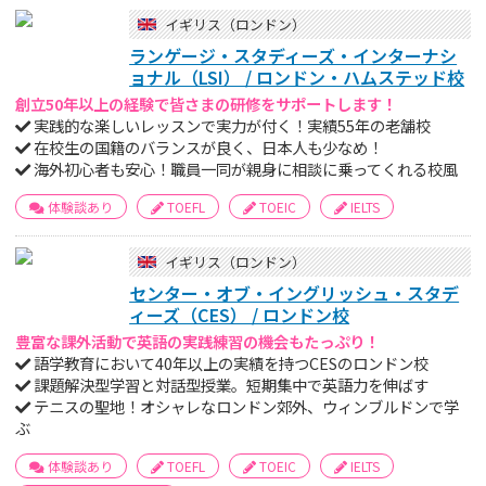
イギリス（ロンドン）
ランゲージ・スタディーズ・インターナシ
ョナル（LSI） / ロンドン・ハムステッド校
創立50年以上の経験で皆さまの研修をサポートします！
実践的な楽しいレッスンで実力が付く！実績55年の老舗校
在校生の国籍のバランスが良く、日本人も少なめ！
海外初心者も安心！職員一同が親身に相談に乗ってくれる校風
体験談あり
TOEFL
TOEIC
IELTS
イギリス（ロンドン）
センター・オブ・イングリッシュ・スタデ
ィーズ（CES） / ロンドン校
豊富な課外活動で英語の実践練習の機会もたっぷり！
語学教育において40年以上の実績を持つCESのロンドン校
課題解決型学習と対話型授業。短期集中で英語力を伸ばす
テニスの聖地！オシャレなロンドン郊外、ウィンブルドンで学
ぶ
体験談あり
TOEFL
TOEIC
IELTS