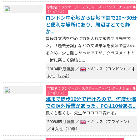
学校名：ランゲージ・スタディーズ・インターナショナル
（イギリス）
ロンドン中心地からは地下鉄で20～30分
と便利な場所にあり、周辺はとても静
か...
普段は文法を中心に力を入れて勉強する先生でし
た。「過去分詞」などの文法単語を英語で言われ
るため、少し難しかったですが、クラスメイトと
一緒に楽しく勉強し...
2013年2月渡航 ／
イギリス（ロンドン）／
女性（22歳）
学校名：ランゲージ・スタディーズ・インターナショナル
（イギリス）
海まで徒歩10分で行けるので、何度か海
での課外授業があった。PCは10台ある...
良くも悪くも、先生がコロコロ変わる。
2009年5月渡航 ／
イギリス（ブライトン）
／
女性（19歳）