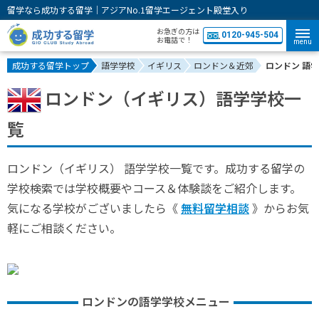
留学なら成功する留学｜アジアNo.1留学エージェント殿堂入り
お急ぎの方は
0120-945-504
お電話で！
menu
成功する留学トップ
語学学校
イギリス
ロンドン＆近郊
ロンドン 語
ロンドン（イギリス）語学学校一
覧
ロンドン（イギリス） 語学学校一覧です。成功する留学の
学校検索では学校概要やコース＆体験談をご紹介します。
気になる学校がございましたら《
無料留学相談
》からお気
軽にご相談ください。
ロンドンの語学学校メニュー