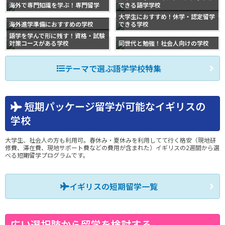
海外で専門知識を学ぶ！専門留学
できる語学学校
大学生におすすめ！休学・認定留学
海外進学準備におすすめの学校
できる学校
語学を学んで形に残す！資格・試験
対策コースがある学校
同世代と勉強！社会人向けの学校
テーマで選ぶ語学学校特集
短期パッケージ留学が可能なイギリスの
学校
大学生、社会人の方も利用可。春休み・夏休みを利用してて行く格安（現地研
修費、滞在費、現地サポート費などの費用が含まれた）イギリスの2週間から選
べる短期留学プログラムです。
イギリスの短期留学一覧
広い選択肢から留学を検討する