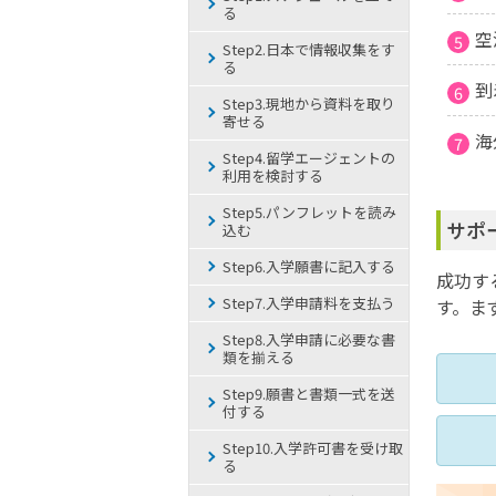
る
空
Step2.日本で情報収集をす
る
到
Step3.現地から資料を取り
寄せる
海
Step4.留学エージェントの
利用を検討する
Step5.パンフレットを読み
サポ
込む
Step6.入学願書に記入する
成功す
Step7.入学申請料を支払う
す。ま
Step8.入学申請に必要な書
類を揃える
Step9.願書と書類一式を送
付する
Step10.入学許可書を受け取
る