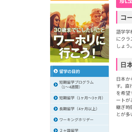
コ
語学学
にクラ
しょう
日
留学の目的
日本か
短期留学プログラム
す。直
（1～4週間）
を希望
短期留学（1ヶ月～3ヶ月）
ートが
継ぎ時
長期留学（4ヶ月以上）
とが多
ワーキングホリデー
２ヶ国留学