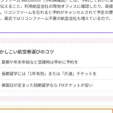
ンファーム Reconfirm（予約再確認）とは、予約しておい
に伝えること。利用航空会社の現地オフィスに確認したり、直
す。リコンファームを忘れると予約がキャンセルされて予定の便
お、最近ではリコンファーム不要の航空会社も増えているので、
。
かしこい航空券選びのコツ
夏期や年末年始など混雑時は早めに予約を
長期留学には「1年有効」または「片道」チケットを
帰国日が定まった短期留学なら FIXチケットが安い