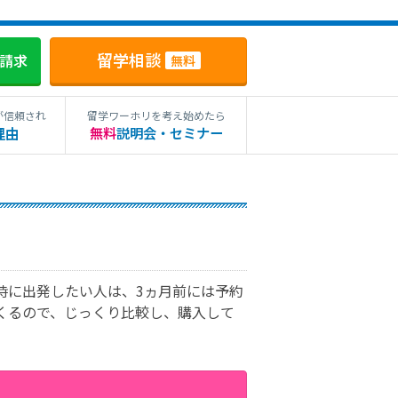
留学相談
料請求
無料
が信頼され
留学ワーホリを考え始めたら
理由
無料
説明会・セミナー
時に出発したい人は、3ヵ月前には予約
くるので、じっくり比較し、購入して