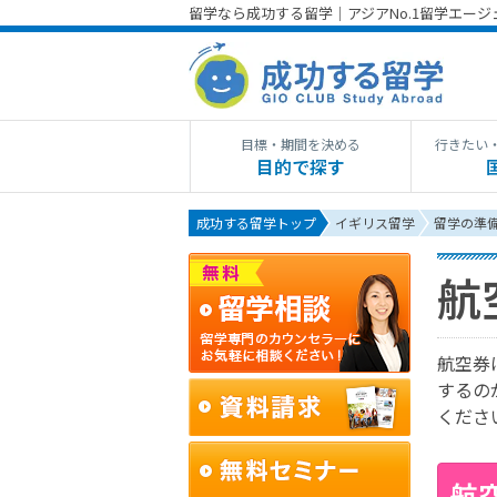
留学なら成功する留学｜アジアNo.1留学エー
目標・期間を決める
行きたい
目的で探す
成功する留学トップ
イギリス留学
留学の準
航
航空券
するの
くださ
航