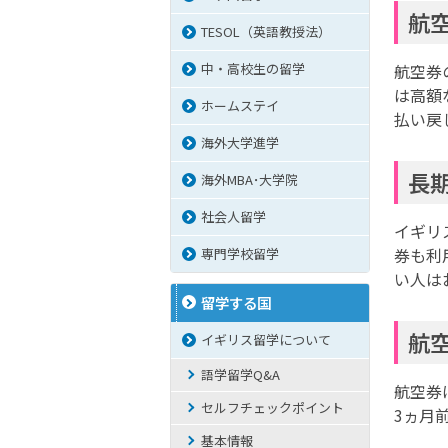
航
TESOL（英語教授法）
中・高校生の留学
航空券
は高額
ホームステイ
払い戻
海外大学進学
長
海外MBA･大学院
社会人留学
イギリ
券も利
専門学校留学
い人は
留学する国
航
イギリス留学について
語学留学Q&A
航空券
セルフチェックポイント
3ヵ月
基本情報