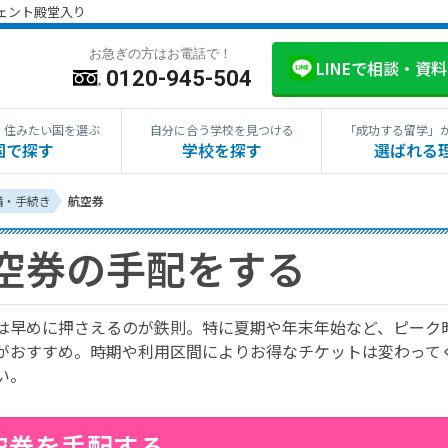
ジェント殿堂入り
お急ぎの方はお電話で！
LINEで相談・資
0120-945-504
・住みたい国を選ぶ
自分に合う学校を見つける
「成功する留学」
国で探す
学校を探す
選ばれる
備・手続き
航空券
空券の手配をする
は早めに押さえるのが鉄則。特に夏期や年末年始など、ピーク
がおすすめ。時期や利用区間によりお得なチケットは変わって
い。
空券を手配する