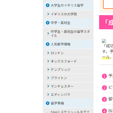
大学生のイギリス留学
イギリスの大学院
「
中学・高校生
中学生・高校生の留学スタ
イル
人気都市情報
「成
す。
ロンドン
ール
オックスフォード
ケンブリッジ
予
ブライトン
マンチェスター
ビ
エディンバラ
留
留学準備
出
Step1.スケジュールを立て