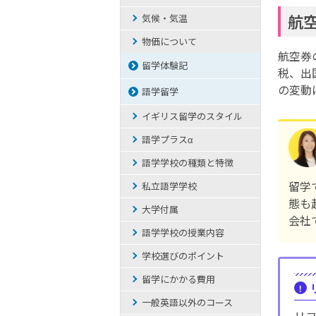
航
気候・気温
物価について
航空券
留学体験記
税、出
の変動
語学留学
イギリス留学のスタイル
語学プラスα
語学学校の種類と特徴
留学
私立語学学校
態も
大学付属
会社
語学学校の授業内容
学校選びのポイント
留学にかかる費用
一般英語以外のコース