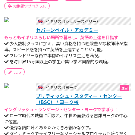
短期留学プログラム
イギリス（シュルーズベリー）
セバーンベイル・アカデミー
もっともイギリスらしい場所で暮らし、英語の上達を目指す
少人数制クラスに加え、高い資格を持つ経験豊かな教師陣が指
導。スピード感を持って英語を上達することが可能。
フレンドリーな街で本物のイギリス生活を満喫。
常時世界15ヵ国以上の学生が集い学ぶ国際的な環境。
IELTS
イギリス（ヨーク）
ブリティッシュ・スタディー・センター
（BSC） / ヨーク校
イングリッシュ・ランゲージ・センター・ヨークで学ぼう！
ローマ時代の城壁に囲まれ、中世の面影残る古都ヨークの中心
に位置。
優秀な講師陣とあたたかくきめ細かなケア。
ダイナミックでライブリーなソーシャルプログラムも盛りだく