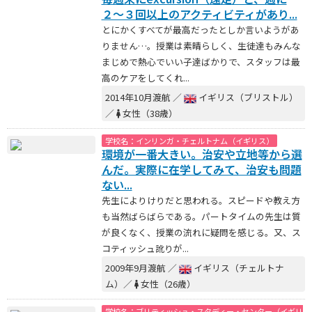
２〜３回以上のアクティビティがあり...
とにかくすべてが最高だったとしか言いようがあ
りません…。授業は素晴らしく、生徒達もみんな
まじめで熱心でいい子達ばかりで、スタッフは最
高のケアをしてくれ...
2014年10月渡航 ／
イギリス（ブリストル）
／
女性（38歳）
学校名：インリンガ・チェルトナム（イギリス）
環境が一番大きい。治安や立地等から選
んだ。実際に在学してみて、治安も問題
ない...
先生によりけりだと思われる。スピードや教え方
も当然ばらばらである。パートタイムの先生は質
が良くなく、授業の流れに疑問を感じる。又、ス
コティッシュ訛りが...
2009年9月渡航 ／
イギリス（チェルトナ
ム）／
女性（26歳）
学校名：ブリティッシュ・スタディー・センター（イギリ