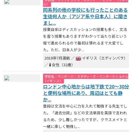
ス）
同系列の他の学校にも行ったことのある
生徒何人か（アジア系や日本人）に聞き
まし...
授業自体はディスカッションの授業も多く、文法
を習う授業もありますがわかって当たり前という
程で進められるので最初は慣れるまで大変でし
た。ただ、日本人が少...
2018年7月渡航 ／
イギリス（エディンバラ）
／
女性（32歳）
学校名：ランゲージ・スタディーズ・インターナショナル
（イギリス）
ロンドン中心地からは地下鉄で20～30分
と便利な場所にあり、周辺はとても静
か...
普段は文法を中心に力を入れて勉強する先生でし
た。「過去分詞」などの文法単語を英語で言われ
るため、少し難しかったですが、クラスメイトと
一緒に楽しく勉強し...