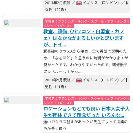
2013年2月渡航 ／
イギリス（ロンドン）／
女性（22歳）
学校名：フランシス・キング・スクール・オブ・イングリ
ッシュ（イギリス）
教室、設備（パソコン・自習室・カフ
ェ）はなかなかよろしいかと思います
が、トイ...
超基礎のクラスAから始め、全て英語で説明のた
め、「なるほど」と思うのに時間がかかりますが
良かったです。わかりやすかったので、研修後半
にレベル一つ上がっ...
2013年9月渡航 ／
イギリス（ロンドン）／
男性（41歳）
学校名：フランシス・キング・スクール・オブ・イングリ
ッシュ（イギリス）
ロケーションもとても良い 日本人女子大
生が団体できて残念だった いろんな...
途中でクラス替えがあったが先生によって授業の
色が全く違う