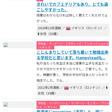
きれいでカフェテリアもあり、とても過
ごしやすかった。
授業はわからなければ詳しく教えてくれたのでよ
かった。
2018年10月渡航 ／
イギリス（ロンドン）／
女性（25歳）
学校名：ランゲージ・スタディーズ・インターナショナル
（イギリス）
こじんまりしていて落ち着いて勉強出来
る学校だと思います。Hampsteadも...
私の当たった先生は本当に授業の上手な先生だっ
たので分かりやすかったですし、丁寧でした。た
だ、時期が悪く、学校の半分が日本人だったので
残念でした。でも、...
2012年2月渡航 ／
イギリス（ロンドン）／
女性（39歳）
学校名：イングリッシュ・ランゲージ・センター・ブリス
トル（イギリス）
毎週末にexcursion（遠足）と、週に