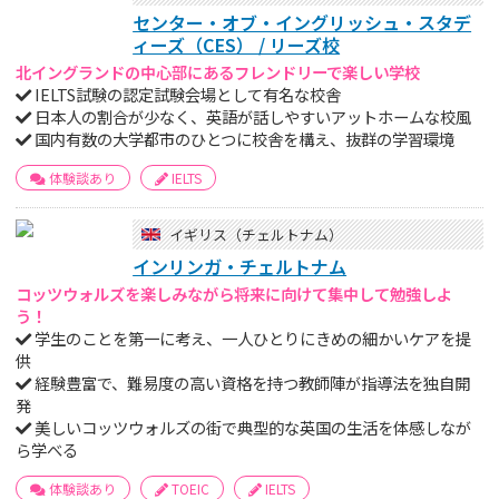
センター・オブ・イングリッシュ・スタデ
ィーズ（CES） / リーズ校
北イングランドの中心部にあるフレンドリーで楽しい学校
IELTS試験の認定試験会場として有名な校舎
日本人の割合が少なく、英語が話しやすいアットホームな校風
国内有数の大学都市のひとつに校舎を構え、抜群の学習環境
体験談あり
IELTS
イギリス（チェルトナム）
インリンガ・チェルトナム
コッツウォルズを楽しみながら将来に向けて集中して勉強しよ
う！
学生のことを第一に考え、一人ひとりにきめの細かいケアを提
供
経験豊富で、難易度の高い資格を持つ教師陣が指導法を独自開
発
美しいコッツウォルズの街で典型的な英国の生活を体感しなが
ら学べる
体験談あり
TOEIC
IELTS